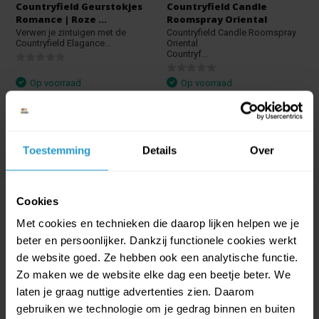
Countryfield Geurstokjes
Countryfield Candle
Romance | Roze ...
Roomspray Oriental
Verwen je zintuigen met de
Countryfield Candle Roomspray
Countryfield Elagance...
Oriental
Countryf...
Op voorraad
Op voorraad
€18,99
€17,09
€14,99
€13,49
Toestemming
Details
Over
Cookies
Met cookies en technieken die daarop lijken helpen we je
beter en persoonlijker. Dankzij functionele cookies werkt
de website goed. Ze hebben ook een analytische functie.
Zo maken we de website elke dag een beetje beter. We
Countryfield Candle
Countryfield Geurstokjes
laten je graag nuttige advertenties zien. Daarom
Roomspray Romance
Oriental 200 ml
gebruiken we technologie om je gedrag binnen en buiten
Countryfield Candle Roomspray
Plaats de stokjes in de diffuser