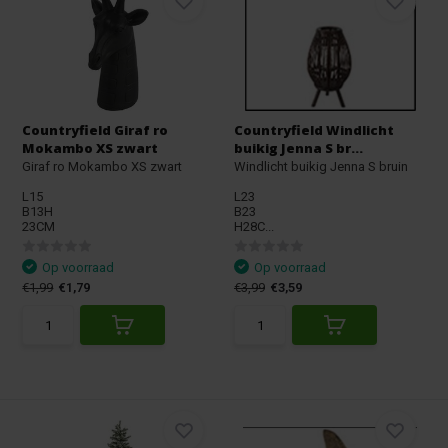
Countryfield Giraf ro
Countryfield Windlicht
Mokambo XS zwart
buikig Jenna S br...
Giraf ro Mokambo XS zwart
Windlicht buikig Jenna S bruin
L15
L23
B13H
B23
23CM
H28C...
Op voorraad
Op voorraad
€1,99
€1,79
€3,99
€3,59