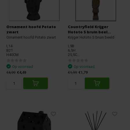
Ornament hoofd Potato
Countryfield Krijger
zwart
Hototo S bruin beel...
Ornament hoofd Potato zwart
Krijger Hototo S bruin beeld
L14
L9B
B21
6,5H
H40CM
25,5C...
Op voorraad
Op voorraad
€4,99
€4,49
€1,99
€1,79