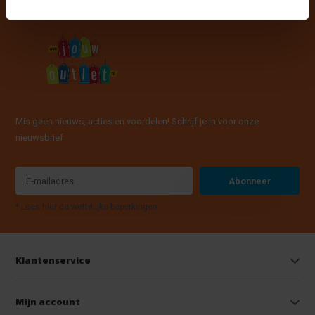
Mis geen nieuws, acties en voordelen! Schrijf je in voor onze
nieuwsbrief
Abonneer
* Lees hier de wettelijke beperkingen
Klantenservice
Mijn account