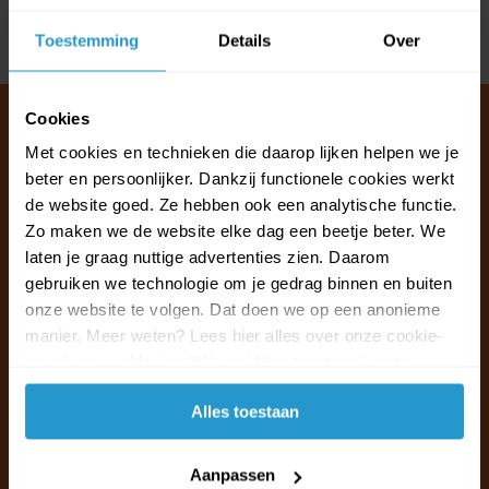
Toestemming
Details
Over
Delen
Cookies
Met cookies en technieken die daarop lijken helpen we je
beter en persoonlijker. Dankzij functionele cookies werkt
Klantenservice & FAQ
de website goed. Ze hebben ook een analytische functie.
Wij staan voor u klaar.
Zo maken we de website elke dag een beetje beter. We
laten je graag nuttige advertenties zien. Daarom
Ma t/m vr van 09:30 - 16:00 telefonisch
gebruiken we technologie om je gedrag binnen en buiten
+31 (0)13 785 62 41
onze website te volgen. Dat doen we op een anonieme
manier. Meer weten? Lees hier alles over onze cookie-
en privacyverklaring. Klik op 'Alles toestaan' om te
Naar de klantenservice & FAQ
accepteren.
Alles toestaan
+31 (0)13 785 62 41
info@jouwoutlet.nl
Aanpassen