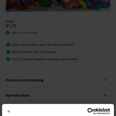
€1,25
€1,12
289 Op voorraad
Gratis verzending vanaf 40 euro in NL&BE*
Wij verzenden ook naar Belgie
Voor 15.00 uur besteld, vandaag verzonden!!
Productomschrijving
Specificaties
Reviews