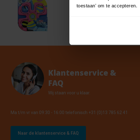
toestaan' om te accepteren.
Wahu 
€ 4,99
€ 4,49
1 Op vo
Klantenservice &
FAQ
Wij staan voor u klaar.
Ma t/m vr van 09:30 - 16:00 telefonisch +31 (0)13 785 62 41
Naar de klantenservice & FAQ