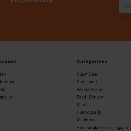
info@jouwoutlet.nl
* Lees 
account
Categorieën
eren
Super Sale
tellingen
Speelgoed
ets
Feestartikelen
anglijst
Food - Drinken
Kerst
Huishoudelijk
Multimedia
Persoonlijke verzorgingspro