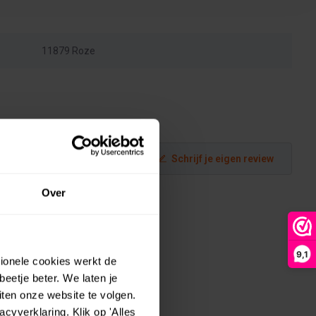
11879 Roze
Schrijf je eigen review
Over
9,1
tionele cookies werkt de
eetje beter. We laten je
ten onze website te volgen.
yverklaring. Klik op 'Alles