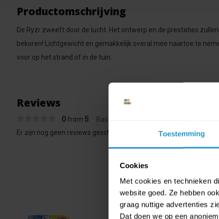
Productomschrijving
De Ryzr zweeft door de lucht. Het ontwerp en de prestaties zulle
bekoren! Lichtgewicht en gemakkelijk overal mee naartoe te nemen
voor op het strand of in de tuin.
Reviews
0
5
from
Based on 0 reviews
Er zijn nog geen reviews geschreven over dit product..
Toestemming
Cookies
Met cookies en technieken die
website goed. Ze hebben ook 
graag nuttige advertenties z
Dat doen we op een anonieme 