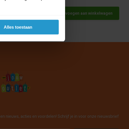
Toevoegen aan winkelwagen
Alles toestaan
en nieuws, acties en voordelen! Schrijf je in voor onze nieuwsbrief