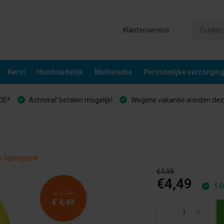
Klantenservice
Kerst
Huishoudelijk
Multimedia
Persoonlijke verzorgin
&DE*
Achteraf betalen mogelijk!
Wegens vakantie worden deze
es Speelgoed
€4,99
€4,49
1 O
€ 4,99
€ 4,49
-
+