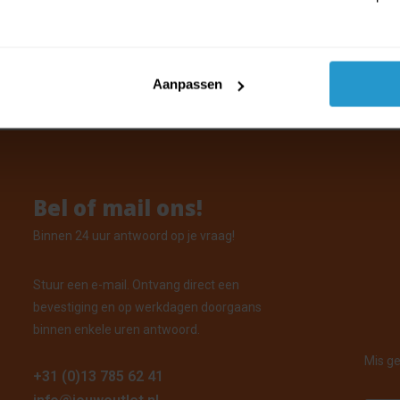
Ryzr Frisbee - Roze
orraad: Voor 15:00 uur besteld, vandaag verzonden
Aanpassen
Bel of mail ons!
Binnen 24 uur antwoord op je vraag!
Stuur een e-mail. Ontvang direct een
bevestiging en op werkdagen doorgaans
binnen enkele uren antwoord.
Mis ge
+31 (0)13 785 62 41