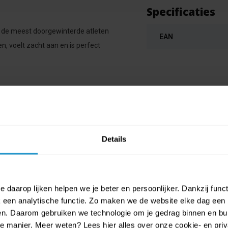
Specificaties
n de meest doorgewinterde atleten
EAN
, voelt zacht aan en is perfect
Details
 daarop lijken helpen we je beter en persoonlijker. Dankzij func
een analytische functie. Zo maken we de website elke dag een b
ien. Daarom gebruiken we technologie om je gedrag binnen en bui
manier. Meer weten? Lees hier alles over onze cookie- en privac