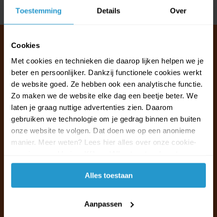
Delen
Toestemming
Details
Over
Cookies
Met cookies en technieken die daarop lijken helpen we je
Klantenservice & FAQ
beter en persoonlijker. Dankzij functionele cookies werkt
Wij staan voor u klaar.
de website goed. Ze hebben ook een analytische functie.
Zo maken we de website elke dag een beetje beter. We
laten je graag nuttige advertenties zien. Daarom
Ma t/m vr van 09:30 - 16:00 telefonisch
gebruiken we technologie om je gedrag binnen en buiten
+31 (0)13 785 62 41
onze website te volgen. Dat doen we op een anonieme
manier. Meer weten? Lees hier alles over onze cookie-
Naar de klantenservice & FAQ
en privacyverklaring. Klik op 'Alles toestaan' om te
accepteren.
+31 (0)13 785 62 41
Alles toestaan
info@jouwoutlet.nl
Aanpassen