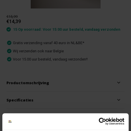
€15,99
€14,39
15 Op voorraad: Voor 15:00 uur besteld, vandaag verzonden
Gratis verzending vanaf 40 euro in NL&BE*
Wij verzenden ook naar Belgie
Voor 15.00 uur besteld, vandaag verzonden!!
Productomschrijving
Specificaties
Reviews