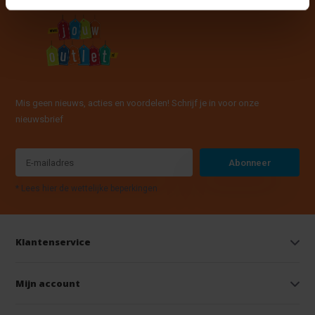
Mis geen nieuws, acties en voordelen! Schrijf je in voor onze
nieuwsbrief
Abonneer
* Lees hier de wettelijke beperkingen
Klantenservice
Mijn account