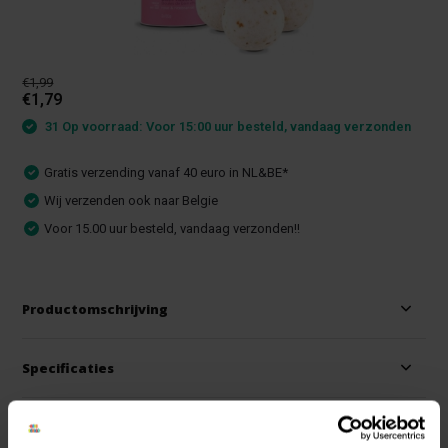
€1,99
€1,79
31 Op voorraad: Voor 15:00 uur besteld, vandaag verzonden
Gratis verzending vanaf 40 euro in NL&BE*
Wij verzenden ook naar Belgie
Voor 15.00 uur besteld, vandaag verzonden!!
Productomschrijving
Specificaties
Reviews