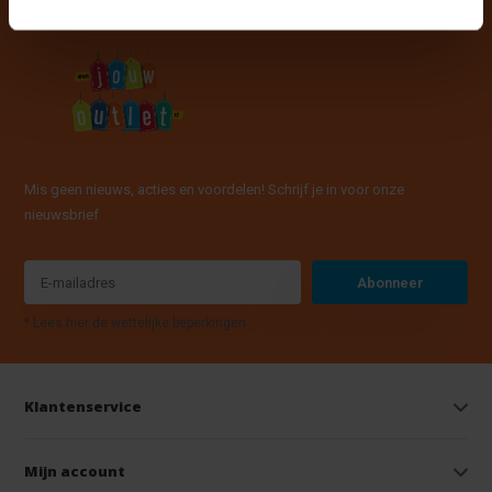
Mis geen nieuws, acties en voordelen! Schrijf je in voor onze
nieuwsbrief
Abonneer
* Lees hier de wettelijke beperkingen
Klantenservice
Mijn account