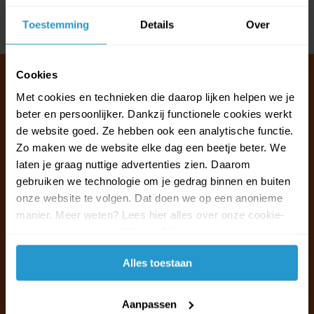
Toestemming
Details
Over
Delen
Cookies
Met cookies en technieken die daarop lijken helpen we je
beter en persoonlijker. Dankzij functionele cookies werkt
Klantenservice & FAQ
de website goed. Ze hebben ook een analytische functie.
Wij staan voor u klaar.
Zo maken we de website elke dag een beetje beter. We
laten je graag nuttige advertenties zien. Daarom
Ma t/m vr van 09:30 - 16:00 telefonisch
gebruiken we technologie om je gedrag binnen en buiten
+31 (0)13 785 62 41
onze website te volgen. Dat doen we op een anonieme
manier. Meer weten? Lees hier alles over onze cookie-
en privacyverklaring. Klik op 'Alles toestaan' om te
Naar de klantenservice & FAQ
accepteren.
Alles toestaan
+31 (0)13 785 62 41
info@jouwoutlet.nl
Aanpassen