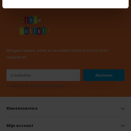
Mis geen nieuws, acties en voordelen! Schrijf je in voor onze
nieuwsbrief
Abonneer
* Lees hier de wettelijke beperkingen
Klantenservice
Mijn account