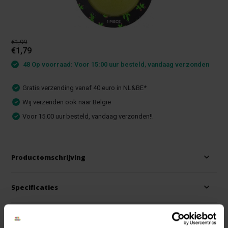
€1,99
€1,79
48 Op voorraad: Voor 15:00 uur besteld, vandaag verzonden
Gratis verzending vanaf 40 euro in NL&BE*
Wij verzenden ook naar Belgie
Voor 15.00 uur besteld, vandaag verzonden!!
Productomschrijving
Specificaties
Reviews