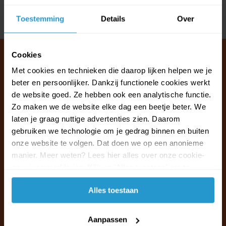
Toestemming
Details
Over
Delen
Cookies
Met cookies en technieken die daarop lijken helpen we je
beter en persoonlijker. Dankzij functionele cookies werkt
Klantenservice & FAQ
de website goed. Ze hebben ook een analytische functie.
Wij staan voor u klaar.
Zo maken we de website elke dag een beetje beter. We
laten je graag nuttige advertenties zien. Daarom
Ma t/m vr van 09:30 - 16:00 telefonisch
gebruiken we technologie om je gedrag binnen en buiten
+31 (0)13 785 62 41
onze website te volgen. Dat doen we op een anonieme
manier. Meer weten? Lees hier alles over onze cookie-
en privacyverklaring. Klik op 'Alles toestaan' om te
Naar de klantenservice & FAQ
accepteren.
Alles toestaan
+31 (0)13 785 62 41
info@jouwoutlet.nl
Aanpassen