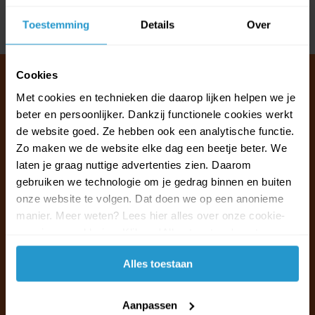
Toestemming
Details
Over
Delen
Cookies
Met cookies en technieken die daarop lijken helpen we je
beter en persoonlijker. Dankzij functionele cookies werkt
Klantenservice & FAQ
de website goed. Ze hebben ook een analytische functie.
Wij staan voor u klaar.
Zo maken we de website elke dag een beetje beter. We
laten je graag nuttige advertenties zien. Daarom
Ma t/m vr van 09:30 - 16:00 telefonisch
gebruiken we technologie om je gedrag binnen en buiten
+31 (0)13 785 62 41
onze website te volgen. Dat doen we op een anonieme
manier. Meer weten? Lees hier alles over onze cookie-
en privacyverklaring. Klik op 'Alles toestaan' om te
Naar de klantenservice & FAQ
accepteren.
Alles toestaan
+31 (0)13 785 62 41
info@jouwoutlet.nl
Aanpassen