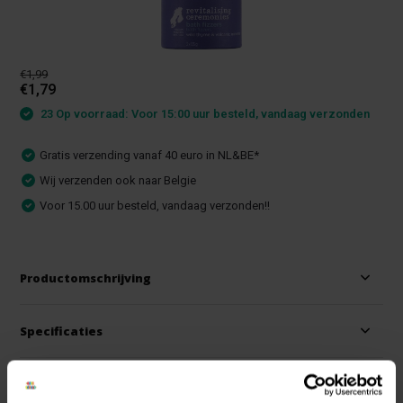
€1,99
€1,79
23 Op voorraad: Voor 15:00 uur besteld, vandaag verzonden
Gratis verzending vanaf 40 euro in NL&BE*
Wij verzenden ook naar Belgie
Voor 15.00 uur besteld, vandaag verzonden!!
Productomschrijving
Specificaties
Reviews