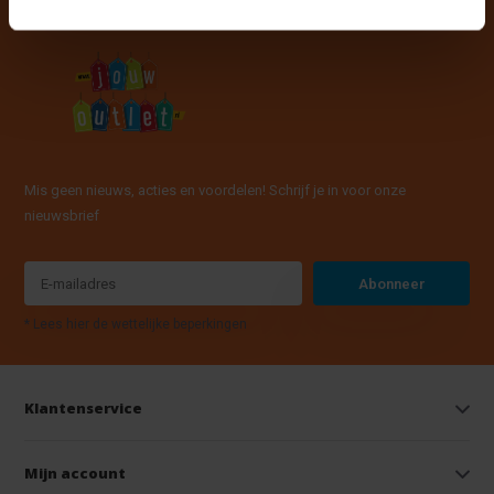
Mis geen nieuws, acties en voordelen! Schrijf je in voor onze
nieuwsbrief
Abonneer
* Lees hier de wettelijke beperkingen
Klantenservice
Mijn account