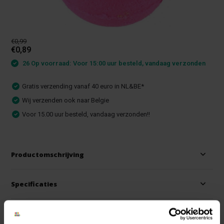
€0,99
€0,89
26 Op voorraad: Voor 15:00 uur besteld, vandaag verzonden
Gratis verzending vanaf 40 euro in NL&BE*
Wij verzenden ook naar Belgie
Voor 15.00 uur besteld, vandaag verzonden!!
Productomschrijving
Specificaties
Reviews