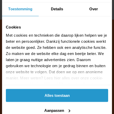
Toestemming
Details
Over
Delen
Cookies
Met cookies en technieken die daarop lijken helpen we je
beter en persoonlijker. Dankzij functionele cookies werkt
Klantenservice & FAQ
de website goed. Ze hebben ook een analytische functie.
Wij staan voor u klaar.
Zo maken we de website elke dag een beetje beter. We
laten je graag nuttige advertenties zien. Daarom
Ma t/m vr van 09:30 - 16:00 telefonisch
gebruiken we technologie om je gedrag binnen en buiten
+31 (0)13 785 62 41
onze website te volgen. Dat doen we op een anonieme
manier. Meer weten? Lees hier alles over onze cookie-
en privacyverklaring. Klik op 'Alles toestaan' om te
Naar de klantenservice & FAQ
accepteren.
Alles toestaan
+31 (0)13 785 62 41
info@jouwoutlet.nl
Aanpassen