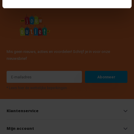
Mis geen nieuws, acties en voordelen! Schrijf je in voor onze
nieuwsbrief
Abonneer
* Lees hier de wettelijke beperkingen
Klantenservice
Mijn account