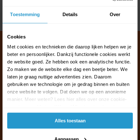
Reviews
Toestemming
Details
Over
Delen
Cookies
Met cookies en technieken die daarop lijken helpen we je
beter en persoonlijker. Dankzij functionele cookies werkt
Klantenservice & FAQ
de website goed. Ze hebben ook een analytische functie.
Wij staan voor u klaar.
Zo maken we de website elke dag een beetje beter. We
laten je graag nuttige advertenties zien. Daarom
gebruiken we technologie om je gedrag binnen en buiten
Ma t/m vr van 09:30 - 16:00 telefonisch
onze website te volgen. Dat doen we op een anonieme
+31 (0)13 785 62 41
manier. Meer weten? Lees hier alles over onze cookie-
en privacyverklaring. Klik op 'Alles toestaan' om te
Naar de klantenservice & FAQ
accepteren.
Alles toestaan
+31 (0)13 785 62 41
info@jouwoutlet.nl
Aanpassen