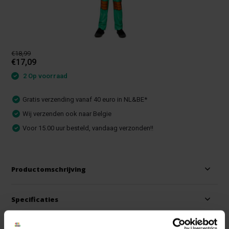
€18,99
€17,09
2 Op voorraad
Gratis verzending vanaf 40 euro in NL&BE*
Wij verzenden ook naar Belgie
Voor 15.00 uur besteld, vandaag verzonden!!
Productomschrijving
Specificaties