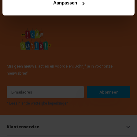
Aanpassen
Mis geen nieuws, acties en voordelen! Schrijf je in voor onze
nieuwsbrief
Abonneer
* Lees hier de wettelijke beperkingen
Klantenservice