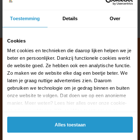
Reviews
Toestemming
Details
Over
Delen
Cookies
Met cookies en technieken die daarop lijken helpen we je
beter en persoonlijker. Dankzij functionele cookies werkt
de website goed. Ze hebben ook een analytische functie.
Klantenservice & FAQ
Zo maken we de website elke dag een beetje beter. We
Wij staan voor u klaar.
laten je graag nuttige advertenties zien. Daarom
gebruiken we technologie om je gedrag binnen en buiten
Ma t/m vr van 09:30 - 16:00 telefonisch
onze website te volgen. Dat doen we op een anonieme
+31 (0)13 785 62 41
manier. Meer weten? Lees hier alles over onze cookie-
en privacyverklaring. Klik op 'Alles toestaan' om te
accepteren.
Naar de klantenservice & FAQ
Alles toestaan
+31 (0)13 785 62 41
info@jouwoutlet.nl