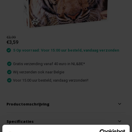
€3,99
€3,59
5 Op voorraad: Voor 15:00 uur besteld, vandaag verzonden
Gratis verzending vanaf 40 euro in NL&BE*
Wij verzenden ook naar Belgie
Voor 15.00 uur besteld, vandaag verzonden!!
Productomschrijving
Specificaties