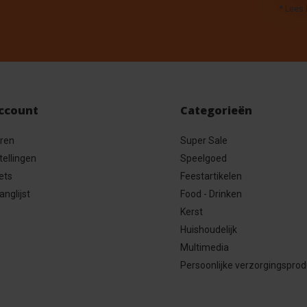
* Lees 
account
Categorieën
eren
Super Sale
tellingen
Speelgoed
ets
Feestartikelen
anglijst
Food - Drinken
Kerst
Huishoudelijk
Multimedia
Persoonlijke verzorgingspro