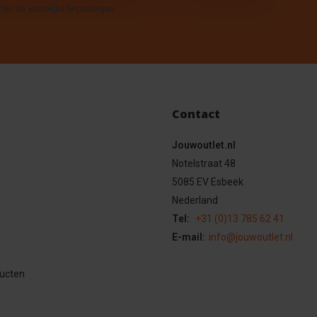
hier de wettelijke beperkingen
Contact
Jouwoutlet.nl
Notelstraat 48
5085 EV Esbeek
Nederland
Tel:
+31 (0)13 785 62 41
E-mail:
info@jouwoutlet.nl
ducten