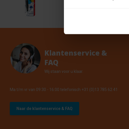
mm - 
€ 0,89
1 Op vo
Klantenservice &
FAQ
Wij staan voor u klaar.
Ma t/m vr van 09:30 - 16:00 telefonisch +31 (0)13 785 62 41
Naar de klantenservice & FAQ