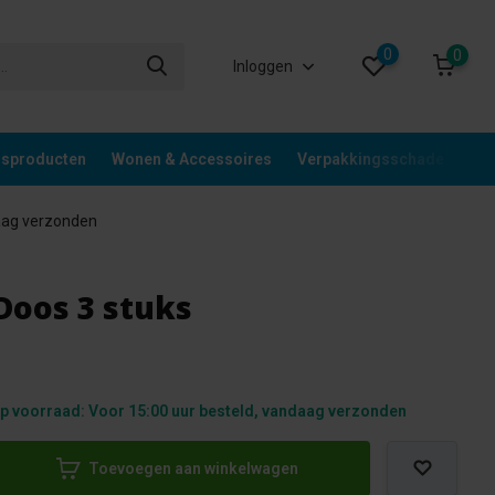
0
0
Inloggen
gsproducten
Wonen & Accessoires
Verpakkingsschade
Div
aag verzonden
Doos 3 stuks
p voorraad: Voor 15:00 uur besteld, vandaag verzonden
Toevoegen aan winkelwagen