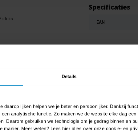
Specificaties
 stuks.
EAN
Details
 daarop lijken helpen we je beter en persoonlijker. Dankzij func
een analytische functie. Zo maken we de website elke dag een b
ien. Daarom gebruiken we technologie om je gedrag binnen en bui
LO EASY original Navulling - Medium
manier. Meer weten? Lees hier alles over onze cookie- en privac