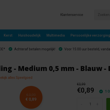
Klantenservice
Kerst
Huishoudelijk
Multimedia
Persoonlijke verzorgin
&DE*
Achteraf betalen mogelijk!
Voor 15:00 uur besteld, vand
ing - Medium 0,5 mm - Blauw - 
ekijk alles Speelgoed
€0,99
€0,89
1 O
€ 0,99
€ 0,89
-
+