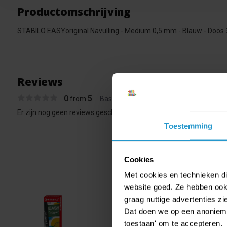
Productomschrijving
STABILO EASYoriginal Navulling - Medium 0,5 mm - Blauw - Doos 3
Reviews
0
5
from
Based on 0 reviews
Er zijn nog geen reviews geschreven over dit product..
Toestemming
Cookies
Met cookies en technieken die
website goed. Ze hebben ook 
graag nuttige advertenties z
STABI
Dat doen we op een anonieme 
€ 0,99
toestaan' om te accepteren.