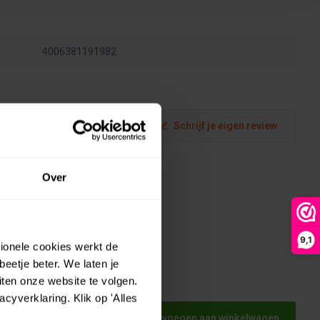
4006381191982
Schrijf je eigen review
Over
9,1
tionele cookies werkt de
eetje beter. We laten je
ten onze website te volgen.
 0,5
yverklaring. Klik op 'Alles
Toevoegen aan winkelwagen