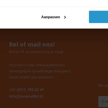
Blauw - Doos 3 stuks
orraad: Voor 15:00 uur besteld, vandaag verzonden
Aanpassen
Bel of mail ons!
Binnen 24 uur antwoord op je vraag!
Stuur een e-mail. Ontvang direct een
bevestiging en op werkdagen doorgaans
binnen enkele uren antwoord.
Mis ge
+31 (0)13 785 62 41
info@jouwoutlet.nl