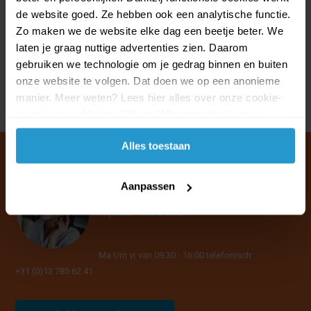
Alle bestellingen boven de €40,- worden gratis verzonden. Dit geldt
de website goed. Ze hebben ook een analytische functie.
voor de reguliere categorieën, maar ook voor de outlet!
Zo maken we de website elke dag een beetje beter. We
laten je graag nuttige advertenties zien. Daarom
Artikelen uit de sportcategorie mag je
retourneren
en op alle
gebruiken we technologie om je gedrag binnen en buiten
sportspullen geldt
garantierecht
.
onze website te volgen. Dat doen we op een anonieme
manier. Meer weten? Lees hier alles over onze cookie-
en privacyverklaring. Klik op 'Alles toestaan' om te
accepteren.
Alles toestaan
Aanpassen
Klantenservice & FAQ
Wij staan voor u klaar.
Ma t/m vr van 09:30 - 16:00 telefonisch
+31 (0)13 785 62 41