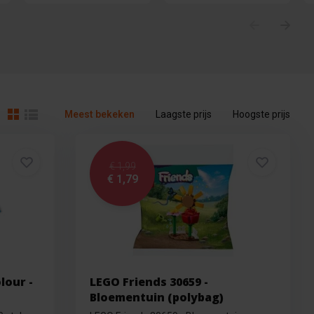
Meest bekeken
Laagste prijs
Hoogste prijs
€ 1,99
€ 1,79
lour -
LEGO Friends 30659 -
Bloementuin (polybag)