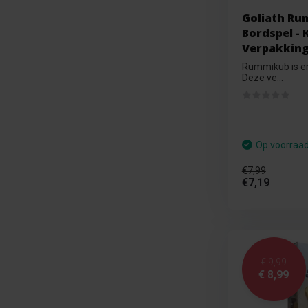
Goliath Ru
Bordspel - 
Verpakkin
Rummikub is er 
Deze ve...
Op voorraa
€7,99
€7,19
€ 9,99
€ 8,99