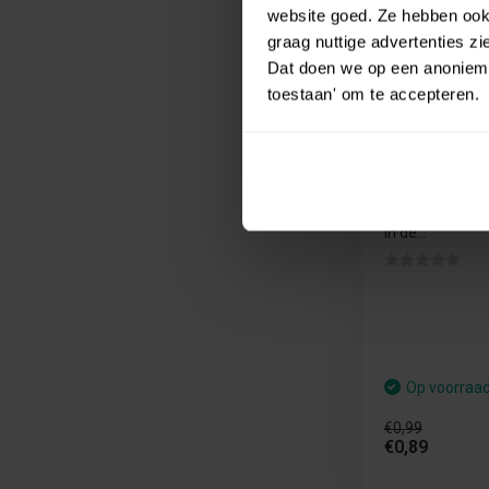
€ 0,99
website goed. Ze hebben ook 
€ 0,89
graag nuttige advertenties z
Dat doen we op een anonieme 
toestaan' om te accepteren.
Kinderen C
laats het fruit
in de...
Op voorraa
€0,99
€0,89