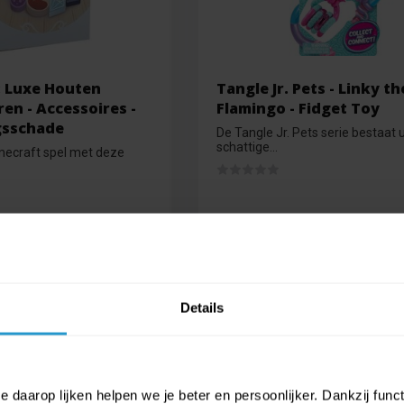
: Luxe Houten
Tangle Jr. Pets - Linky th
en - Accessoires -
Flamingo - Fidget Toy
gsschade
De Tangle Jr. Pets serie bestaat u
schattige...
mecraft spel met deze
d
Op voorraad
€1,99
€1,79
Details
 daarop lijken helpen we je beter en persoonlijker. Dankzij func