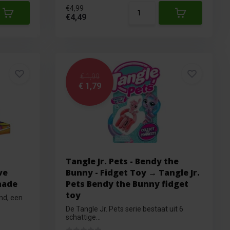
€4,99
€4,49
€ 1,99
€ 1,79
Tangle Jr. Pets - Bendy the
ve
Bunny - Fidget Toy → Tangle Jr.
hade
Pets Bendy the Bunny fidget
toy
nd, een
De Tangle Jr. Pets serie bestaat uit 6
schattige...