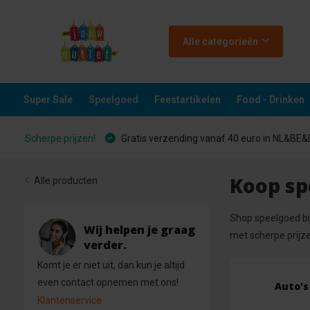
Alle categorieën
Super Sale
Speelgoed
Feestartikelen
Food - Drinken
Scherpe prijzen!
Gratis verzending vanaf 40 euro in NL&BE
Koop sp
Alle producten
Shop speelgoed bij
Wij helpen je graag
met scherpe prijz
verder.
Komt je er niet uit, dan kun je altijd
even contact opnemen met ons!
Auto's
Klantenservice