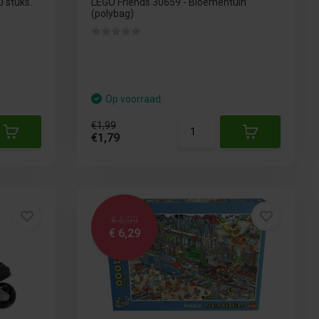
0 stuks.
LEGO Friends 30659 - Bloementuin
(polybag)
Op voorraad
€1,99
€1,79
€ 6,99
€ 6,29