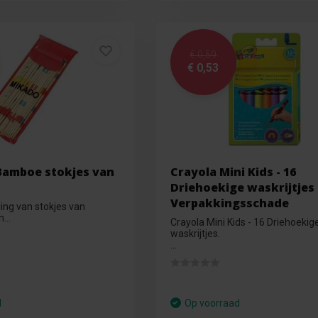
€ 0,59
€ 0,53
Bamboe stokjes van
Crayola Mini Kids - 16
Driehoekige waskrijtjes 
Verpakkingsschade
ing van stokjes van
...
Crayola Mini Kids - 16 Driehoekig
waskrijtjes.
...
d
Op voorraad