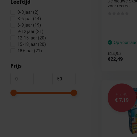
Leeftijd
De nieuwe Sk8
voor recrea...
0-3 jaar
(2)
3-6 jaar
(14)
6-9 jaar
(19)
9-12 jaar
(21)
12-15 jaar
(20)
Op voorraa
15-18 jaar
(20)
18+ jaar
(21)
€24,99
€22,49
Prijs
-
€ 7,99
€ 7,19