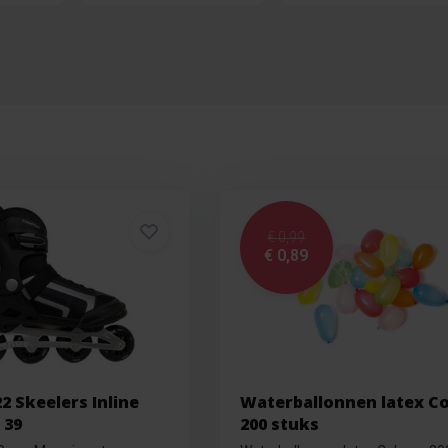
€ 0,99
€ 0,89
 Skeelers Inline
Waterballonnen latex Co
 39
200 stuks