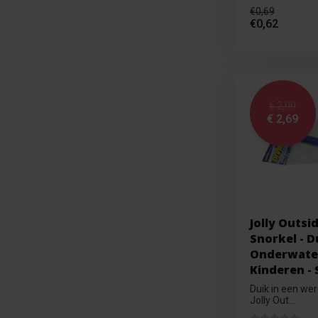
€0,69
€0,62
€ 2,99
€ 2,69
Jolly Outsi
Snorkel - Du
Onderwater 
Kinderen - 
Duik in een we
Jolly Out...