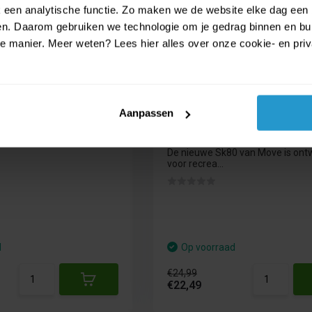
€ 24,99
een analytische functie. Zo maken we de website elke dag een b
€ 22,49
ien. Daarom gebruiken we technologie om je gedrag binnen en bui
manier. Meer weten? Lees hier alles over onze cookie- en privac
Aanpassen
ook Yo Pop
Move SK8022 Skeelers In
Skate maat 43
 en de yoghurt van uw keuze
De nieuwe Sk80 van Move is on
voor recrea...
d
Op voorraad
€24,99
€22,49