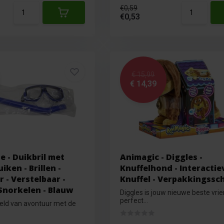
€0,59
€0,53
€ 15,99
€ 14,39
de - Duikbril met
Animagic - Diggles -
iken - Brillen -
Knuffelhond - Interactie
- Verstelbaar -
Knuffel - Verpakkingssc
Snorkelen - Blauw
Diggles is jouw nieuwe beste vrie
perfect...
reld van avontuur met de