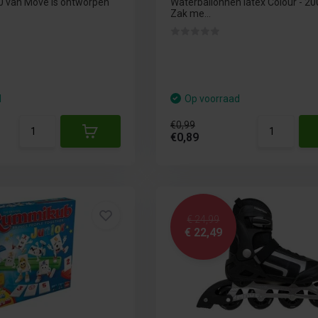
0 van Move is ontworpen
Waterballonnen latex Colour - 20
Zak me...
d
Op voorraad
€0,99
€0,89
€ 24,99
€ 22,49