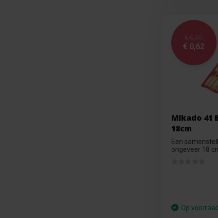
€ 0,69
€ 0,62
Mikado 41 
18cm
Een samenstell
ongeveer 18 cm
Op voorraa