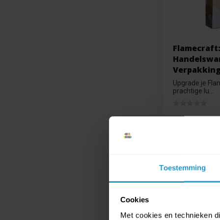
Flamecraft
Handelswar
Verpakkin
Upgrade je Fla
prachtige lu...
Op voorraa
€9,99
€8,99
Toestemming
Cookies
Met cookies en technieken die