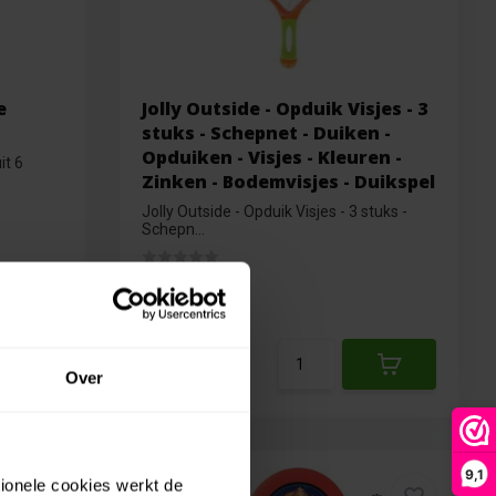
e
Jolly Outside - Opduik Visjes - 3
stuks - Schepnet - Duiken -
Opduiken - Visjes - Kleuren -
it 6
Zinken - Bodemvisjes - Duikspel
Jolly Outside - Opduik Visjes - 3 stuks -
Schepn...
Op voorraad
€1,49
€1,34
Over
9,1
tionele cookies werkt de