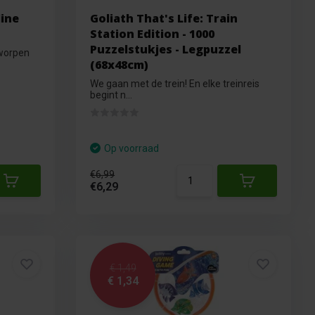
line
Goliath That's Life: Train
Station Edition - 1000
Puzzelstukjes - Legpuzzel
tworpen
(68x48cm)
We gaan met de trein! En elke treinreis
begint n...
Op voorraad
€6,99
€6,29
€ 1,49
€ 1,34