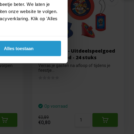
€ 0,89
eetje beter. We laten je
€ 0,80
ten onze website te volgen.
yverklaring. Klik op 'Alles
Alles toestaan
line
PAW Patrol - Uitdeelspeelgoed
- Blauw/Rood - 24 stuks
tworpen
Verras je gasten na afloop of tijdens je
feestje...
Op voorraad
€0,89
€0,80