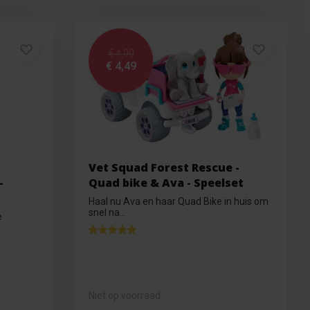
€ 4,99
€ 4,49
Vet Squad Forest Rescue -
-
Quad bike & Ava - Speelset
Haal nu Ava en haar Quad Bike in huis om
snel na...
e
Niet op voorraad