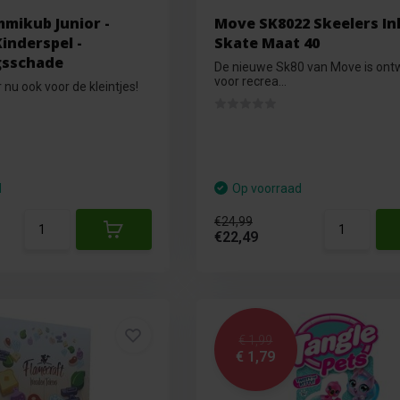
mmikub Junior -
Move SK8022 Skeelers In
Kinderspel -
Skate Maat 40
gsschade
De nieuwe Sk80 van Move is on
voor recrea...
nu ook voor de kleintjes!
d
Op voorraad
€24,99
€22,49
€ 1,99
€ 1,79