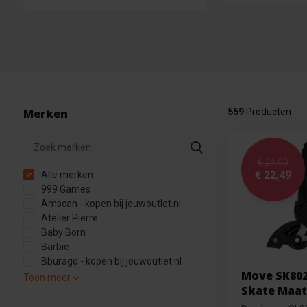
Merken
559
Producten
€ 24,99
€ 22,49
Alle merken
999 Games
Amscan - kopen bij jouwoutlet.nl
Atelier Pierre
Baby Born
Barbie
Bburago - kopen bij jouwoutlet.nl
Move SK8022
Toon meer
Skate Maat