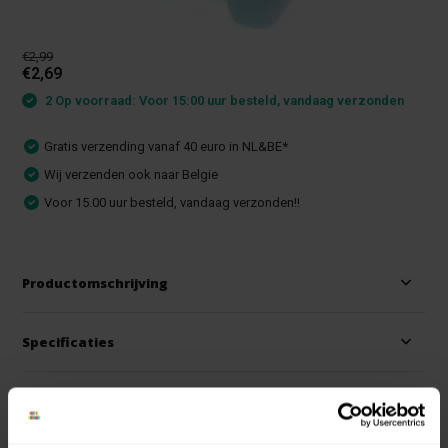
€2,99
€2,69
2 Op voorraad: Voor 15:00 uur besteld, vandaag verzonden
Gratis verzending vanaf 40 euro in NL&BE*
Wij verzenden ook naar Belgie
Voor 15.00 uur besteld, vandaag verzonden!!
Productomschrijving
Specificaties
Reviews