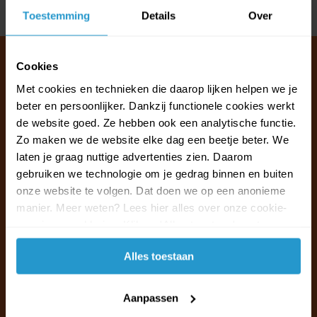
Delen
Toestemming
Details
Over
Cookies
Met cookies en technieken die daarop lijken helpen we je
Klantenservice & FAQ
beter en persoonlijker. Dankzij functionele cookies werkt
Wij staan voor u klaar.
de website goed. Ze hebben ook een analytische functie.
Zo maken we de website elke dag een beetje beter. We
laten je graag nuttige advertenties zien. Daarom
Ma t/m vr van 09:30 - 16:00 telefonisch
gebruiken we technologie om je gedrag binnen en buiten
+31 (0)13 785 62 41
onze website te volgen. Dat doen we op een anonieme
manier. Meer weten? Lees hier alles over onze cookie-
Naar de klantenservice & FAQ
en privacyverklaring. Klik op 'Alles toestaan' om te
accepteren.
+31 (0)13 785 62 41
Alles toestaan
info@jouwoutlet.nl
Aanpassen