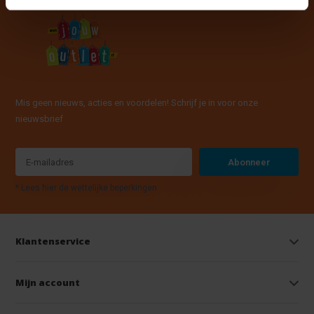
Mis geen nieuws, acties en voordelen! Schrijf je in voor onze
nieuwsbrief
Abonneer
* Lees hier de wettelijke beperkingen
Klantenservice
Mijn account