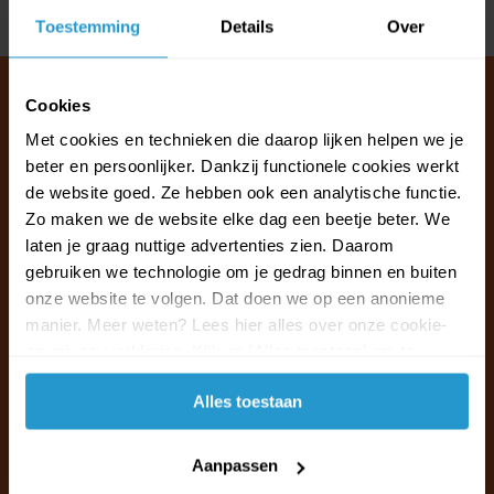
Delen
Toestemming
Details
Over
Cookies
Met cookies en technieken die daarop lijken helpen we je
Klantenservice & FAQ
beter en persoonlijker. Dankzij functionele cookies werkt
Wij staan voor u klaar.
de website goed. Ze hebben ook een analytische functie.
Zo maken we de website elke dag een beetje beter. We
laten je graag nuttige advertenties zien. Daarom
Ma t/m vr van 09:30 - 16:00 telefonisch
gebruiken we technologie om je gedrag binnen en buiten
+31 (0)13 785 62 41
onze website te volgen. Dat doen we op een anonieme
manier. Meer weten? Lees hier alles over onze cookie-
Naar de klantenservice & FAQ
en privacyverklaring. Klik op 'Alles toestaan' om te
accepteren.
+31 (0)13 785 62 41
Alles toestaan
info@jouwoutlet.nl
Aanpassen