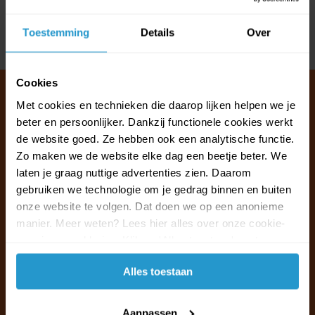
Reviews
Toestemming
Details
Over
Delen
Cookies
Met cookies en technieken die daarop lijken helpen we je
beter en persoonlijker. Dankzij functionele cookies werkt
Klantenservice & FAQ
de website goed. Ze hebben ook een analytische functie.
Wij staan voor u klaar.
Zo maken we de website elke dag een beetje beter. We
laten je graag nuttige advertenties zien. Daarom
gebruiken we technologie om je gedrag binnen en buiten
Ma t/m vr van 09:30 - 16:00 telefonisch
onze website te volgen. Dat doen we op een anonieme
+31 (0)13 785 62 41
manier. Meer weten? Lees hier alles over onze cookie-
en privacyverklaring. Klik op 'Alles toestaan' om te
Naar de klantenservice & FAQ
accepteren.
Alles toestaan
+31 (0)13 785 62 41
info@jouwoutlet.nl
Aanpassen