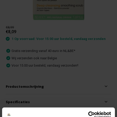
€8,99
€8,09
1 Op voorraad: Voor 15:00 uur besteld, vandaag verzonden
Gratis verzending vanaf 40 euro in NL&BE*
Wij verzenden ook naar Belgie
Voor 15.00 uur besteld, vandaag verzonden!!
Productomschrijving
Specificaties