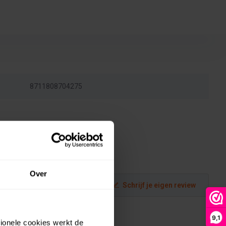
8711808704275
Over
Schrijf je eigen review
9,1
tionele cookies werkt de