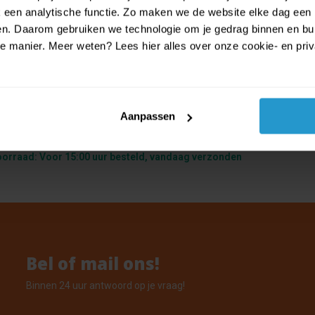
een analytische functie. Zo maken we de website elke dag een b
ien. Daarom gebruiken we technologie om je gedrag binnen en bui
manier. Meer weten? Lees hier alles over onze cookie- en privac
labras - Gezelschapsspel -
Aanpassen
s/Portugese uitvoering
oorraad: Voor 15:00 uur besteld, vandaag verzonden
Bel of mail ons!
Binnen 24 uur antwoord op je vraag!