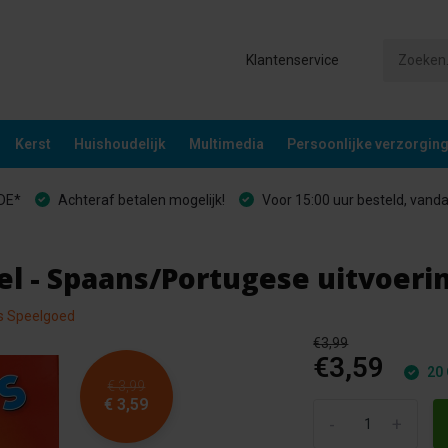
Klantenservice
Kerst
Huishoudelijk
Multimedia
Persoonlijke verzorgin
&DE*
Achteraf betalen mogelijk!
Voor 15:00 uur besteld, vand
el - Spaans/Portugese uitvoeri
es Speelgoed
€3,99
€3,59
20 
€ 3,99
€ 3,59
-
+