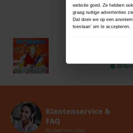
website goed. Ze hebben ook 
graag nuttige advertenties z
Dat doen we op een anonieme 
toestaan' om te accepteren.
Sin Pa
€ 3,99
Spaan
€ 3,59
20 Op v
Klantenservice &
FAQ
Wij staan voor u klaar.