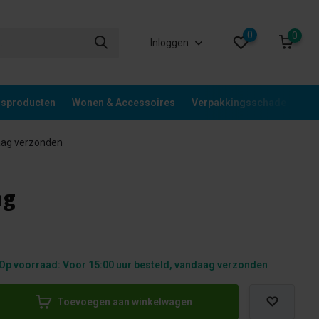
0
0
Inloggen
gsproducten
Wonen & Accessoires
Verpakkingsschade
Div
aag verzonden
ng
Op voorraad: Voor 15:00 uur besteld, vandaag verzonden
Toevoegen aan winkelwagen