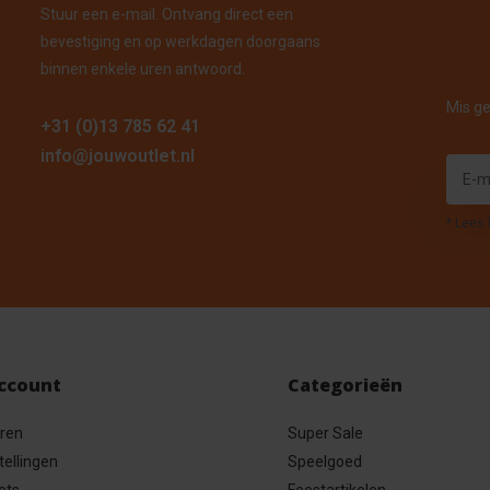
Stuur een e-mail. Ontvang direct een
bevestiging en op werkdagen doorgaans
binnen enkele uren antwoord.
Mis ge
+31 (0)13 785 62 41
info@jouwoutlet.nl
* Lees 
account
Categorieën
eren
Super Sale
tellingen
Speelgoed
ets
Feestartikelen