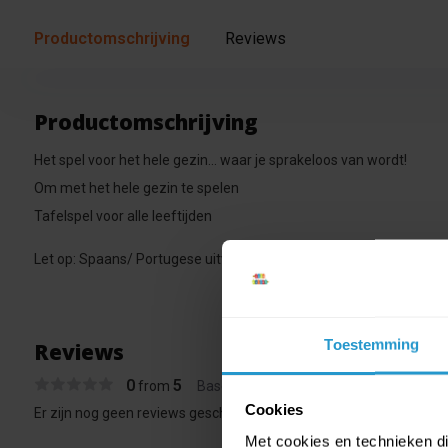
Productomschrijving
Reviews
Productomschrijving
Het spel voor het hele gezin... waar je sprakeloos van wordt!
Om met het hele gezin te spelen
Tafelspel voor alle leeftijden
Let op: Spaans/ Portugese uitvoering, verpakking kan afwijken va
Toestemming
Reviews
0
5
from
Based on 0 reviews
Cookies
Er zijn nog geen reviews geschreven over dit product..
Met cookies en technieken die