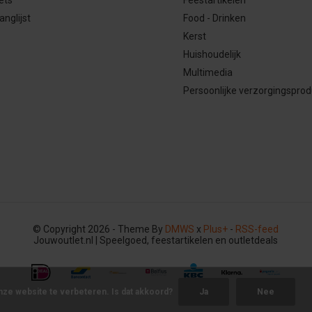
anglijst
Food - Drinken
Kerst
Huishoudelijk
Multimedia
Persoonlijke verzorgingspro
© Copyright 2026 - Theme By
DMWS
x
Plus+
-
RSS-feed
Jouwoutlet.nl | Speelgoed, feestartikelen en outletdeals
nze website te verbeteren. Is dat akkoord?
Ja
Nee