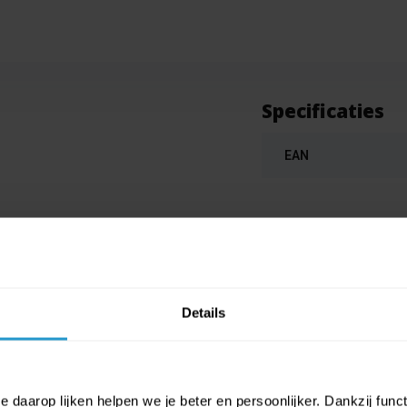
Specificaties
EAN
n de afbeelding.
Details
 daarop lijken helpen we je beter en persoonlijker. Dankzij func