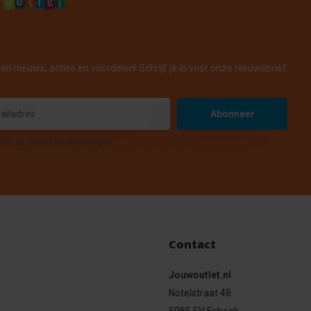
en nieuws, acties en voordelen! Schrijf je in voor onze nieuwsbrief
Abonneer
hier de wettelijke beperkingen
Contact
Jouwoutlet.nl
Notelstraat 48
5085 EV Esbeek