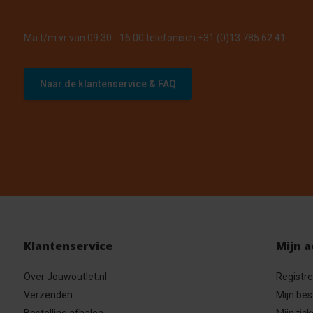
Ma t/m vr van 09:30 - 16:00 telefonisch +31 (0)13 785 62 41
Naar de klantenservice & FAQ
Klantenservice
Mijn 
Over Jouwoutlet.nl
Registr
Verzenden
Mijn bes
Bestelling afhalen
Mijn tick