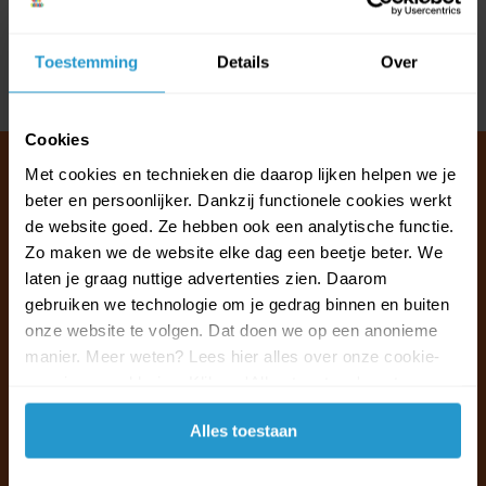
Reviews
Toestemming
Details
Over
Delen
Cookies
Met cookies en technieken die daarop lijken helpen we je
beter en persoonlijker. Dankzij functionele cookies werkt
de website goed. Ze hebben ook een analytische functie.
Klantenservice & FAQ
Zo maken we de website elke dag een beetje beter. We
Wij staan voor u klaar.
laten je graag nuttige advertenties zien. Daarom
gebruiken we technologie om je gedrag binnen en buiten
Ma t/m vr van 09:30 - 16:00 telefonisch
onze website te volgen. Dat doen we op een anonieme
+31 (0)13 785 62 41
manier. Meer weten? Lees hier alles over onze cookie-
en privacyverklaring. Klik op 'Alles toestaan' om te
accepteren.
Naar de klantenservice & FAQ
Alles toestaan
+31 (0)13 785 62 41
info@jouwoutlet.nl