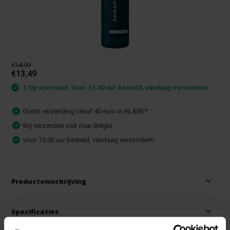
€14,99
€13,49
1 Op voorraad: Voor 15:00 uur besteld, vandaag verzonden
Gratis verzending vanaf 40 euro in NL&BE*
Wij verzenden ook naar Belgie
Voor 15.00 uur besteld, vandaag verzonden!!
Productomschrijving
Specificaties