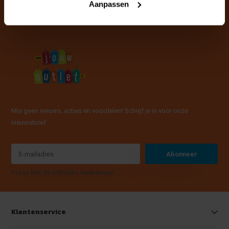
Aanpassen
Mis geen nieuws, acties en voordelen! Schrijf je in voor onze
nieuwsbrief
Abonneer
* Lees hier de wettelijke beperkingen
Klantenservice