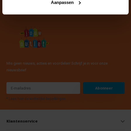
Aanpassen
Mis geen nieuws, acties en voordelen! Schrijf je in voor onze
nieuwsbrief
Abonneer
* Lees hier de wettelijke beperkingen
Klantenservice