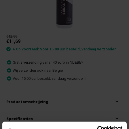
€12,99
€11,69
6 Op voorraad: Voor 15:00 uur besteld, vandaag verzonden
Gratis verzending vanaf 40 euro in NL&BE*
Wij verzenden ook naar Belgie
Voor 15.00 uur besteld, vandaag verzonden!!
Productomschrijving
Specificaties