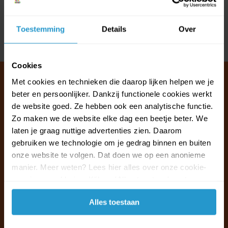
Reviews
Toestemming
Details
Over
Delen
Cookies
Met cookies en technieken die daarop lijken helpen we je
beter en persoonlijker. Dankzij functionele cookies werkt
de website goed. Ze hebben ook een analytische functie.
Klantenservice & FAQ
Zo maken we de website elke dag een beetje beter. We
Wij staan voor u klaar.
laten je graag nuttige advertenties zien. Daarom
gebruiken we technologie om je gedrag binnen en buiten
Ma t/m vr van 09:30 - 16:00 telefonisch
onze website te volgen. Dat doen we op een anonieme
+31 (0)13 785 62 41
manier. Meer weten? Lees hier alles over onze cookie-
en privacyverklaring. Klik op 'Alles toestaan' om te
accepteren.
Naar de klantenservice & FAQ
Alles toestaan
+31 (0)13 785 62 41
info@jouwoutlet.nl