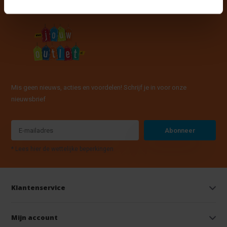
Mis geen nieuws, acties en voordelen! Schrijf je in voor onze
nieuwsbrief
Abonneer
* Lees hier de wettelijke beperkingen
Klantenservice
Mijn account