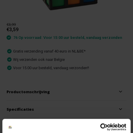
€3,99
€3,59
76 Op voorraad: Voor 15:00 uur besteld, vandaag verzonden
Gratis verzending vanaf 40 euro in NL&BE*
Wij verzenden ook naar Belgie
Voor 15.00 uur besteld, vandaag verzonden!!
Productomschrijving
Specificaties
Reviews