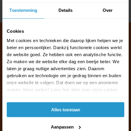
Toestemming
Details
Over
Delen
Cookies
Met cookies en technieken die daarop lijken helpen we je
beter en persoonlijker. Dankzij functionele cookies werkt
Klantenservice & FAQ
de website goed. Ze hebben ook een analytische functie.
Wij staan voor u klaar.
Zo maken we de website elke dag een beetje beter. We
laten je graag nuttige advertenties zien. Daarom
Ma t/m vr van 09:30 - 16:00 telefonisch
gebruiken we technologie om je gedrag binnen en buiten
+31 (0)13 785 62 41
onze website te volgen. Dat doen we op een anonieme
manier. Meer weten? Lees hier alles over onze cookie-
en privacyverklaring. Klik op 'Alles toestaan' om te
Naar de klantenservice & FAQ
accepteren.
Alles toestaan
+31 (0)13 785 62 41
info@jouwoutlet.nl
Aanpassen