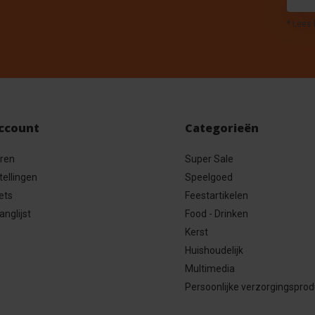
* Lees 
account
Categorieën
eren
Super Sale
tellingen
Speelgoed
ets
Feestartikelen
anglijst
Food - Drinken
Kerst
Huishoudelijk
Multimedia
Persoonlijke verzorgingspro