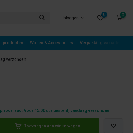
0
0
Inloggen
gsproducten
Wonen & Accessoires
Verpakkingsschade
Div
aag verzonden
p voorraad: Voor 15:00 uur besteld, vandaag verzonden
Toevoegen aan winkelwagen