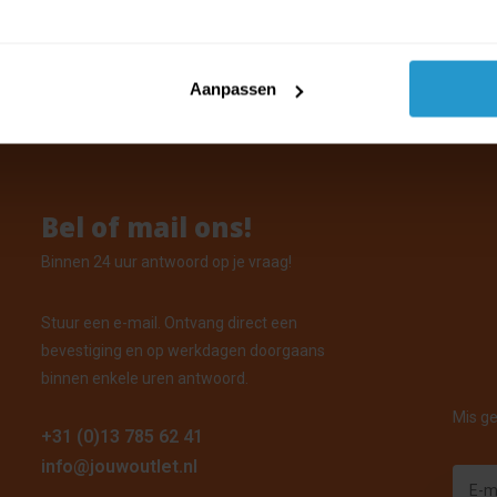
 180 cm
orraad: Voor 15:00 uur besteld, vandaag verzonden
Aanpassen
Bel of mail ons!
Binnen 24 uur antwoord op je vraag!
Stuur een e-mail. Ontvang direct een
bevestiging en op werkdagen doorgaans
binnen enkele uren antwoord.
Mis ge
+31 (0)13 785 62 41
info@jouwoutlet.nl