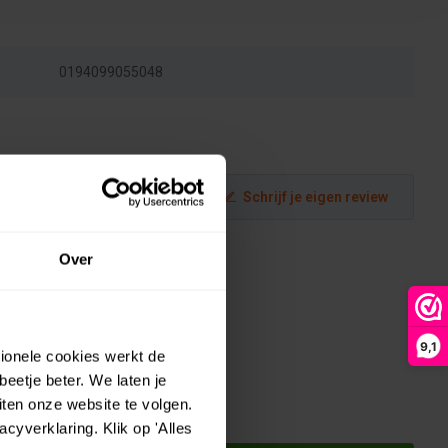
0194099055048
Schrijf je eigen review
Over
9,1
tionele cookies werkt de
eetje beter. We laten je
ten onze website te volgen.
yverklaring. Klik op 'Alles
tic) -