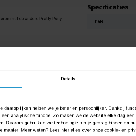
Specificaties
ineren met de andere Pretty Pony
EAN
Details
 daarop lijken helpen we je beter en persoonlijker. Dankzij func
een analytische functie. Zo maken we de website elke dag een b
ien. Daarom gebruiken we technologie om je gedrag binnen en bui
manier. Meer weten? Lees hier alles over onze cookie- en privac
uller - Tafelkleed Pretty Pony (plas