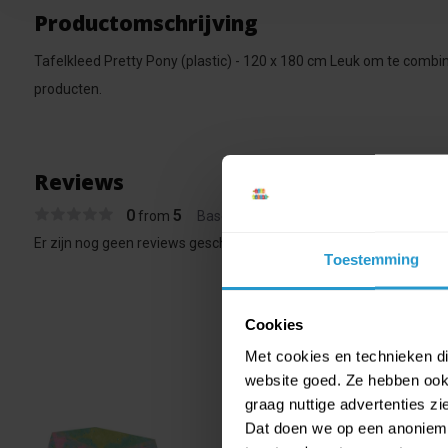
Productomschrijving
Tafelkleed Pretty Pony (plastic) - 120 x 180 cm Leuk om te comb
producten.
Reviews
0
5
from
Based on 0 reviews
Er zijn nog geen reviews geschreven over dit product..
Toestemming
Cookies
Met cookies en technieken die
website goed. Ze hebben ook 
graag nuttige advertenties z
Dat doen we op een anonieme 
Riethm