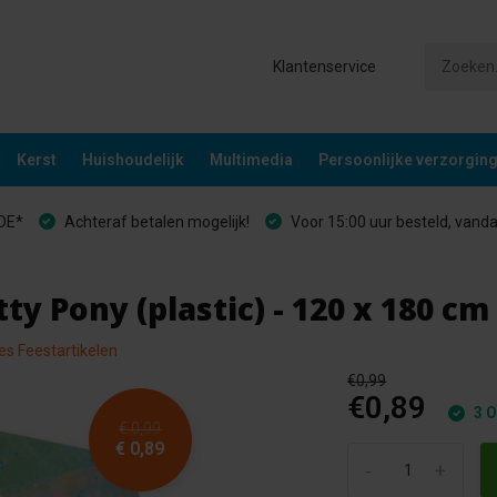
Klantenservice
Kerst
Huishoudelijk
Multimedia
Persoonlijke verzorgin
&DE*
Achteraf betalen mogelijk!
Voor 15:00 uur besteld, vand
ty Pony (plastic) - 120 x 180 cm
les Feestartikelen
€0,99
€0,89
3 O
€ 0,99
€ 0,89
-
+