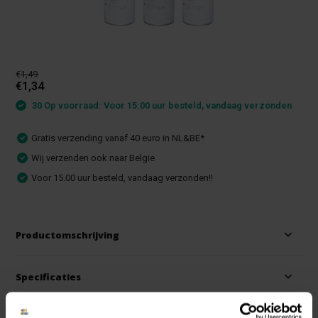
€1,49
€1,34
30 Op voorraad: Voor 15:00 uur besteld, vandaag verzonden
Gratis verzending vanaf 40 euro in NL&BE*
Wij verzenden ook naar Belgie
Voor 15.00 uur besteld, vandaag verzonden!!
Productomschrijving
Specificaties