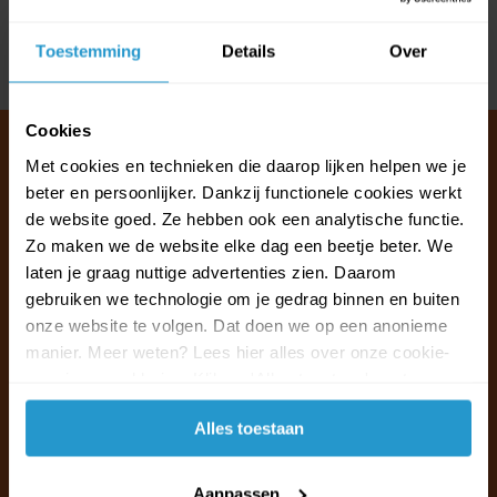
Reviews
Toestemming
Details
Over
Delen
Cookies
Met cookies en technieken die daarop lijken helpen we je
beter en persoonlijker. Dankzij functionele cookies werkt
Klantenservice & FAQ
de website goed. Ze hebben ook een analytische functie.
Wij staan voor u klaar.
Zo maken we de website elke dag een beetje beter. We
laten je graag nuttige advertenties zien. Daarom
gebruiken we technologie om je gedrag binnen en buiten
Ma t/m vr van 09:30 - 16:00 telefonisch
onze website te volgen. Dat doen we op een anonieme
+31 (0)13 785 62 41
manier. Meer weten? Lees hier alles over onze cookie-
en privacyverklaring. Klik op 'Alles toestaan' om te
Naar de klantenservice & FAQ
accepteren.
Alles toestaan
+31 (0)13 785 62 41
info@jouwoutlet.nl
Aanpassen