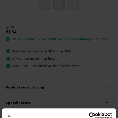
€1,49
€1,34
30 Op voorraad: Voor 15:00 uur besteld, vandaag verzonden
Gratis verzending vanaf 40 euro in NL&BE*
Wij verzenden ook naar Belgie
Voor 15.00 uur besteld, vandaag verzonden!!
Productomschrijving
Specificaties