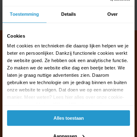
Reviews
Toestemming
Details
Over
Delen
Cookies
Met cookies en technieken die daarop lijken helpen we je
beter en persoonlijker. Dankzij functionele cookies werkt
Klantenservice & FAQ
de website goed. Ze hebben ook een analytische functie.
Wij staan voor u klaar.
Zo maken we de website elke dag een beetje beter. We
laten je graag nuttige advertenties zien. Daarom
gebruiken we technologie om je gedrag binnen en buiten
Ma t/m vr van 09:30 - 16:00 telefonisch
onze website te volgen. Dat doen we op een anonieme
+31 (0)13 785 62 41
manier. Meer weten? Lees hier alles over onze cookie-
en privacyverklaring. Klik op 'Alles toestaan' om te
Naar de klantenservice & FAQ
accepteren.
Alles toestaan
+31 (0)13 785 62 41
info@jouwoutlet.nl
Aanpassen