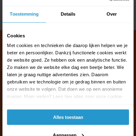
Reviews
Toestemming
Details
Over
Delen
Cookies
Met cookies en technieken die daarop lijken helpen we je
beter en persoonlijker. Dankzij functionele cookies werkt
Klantenservice & FAQ
de website goed. Ze hebben ook een analytische functie.
Wij staan voor u klaar.
Zo maken we de website elke dag een beetje beter. We
laten je graag nuttige advertenties zien. Daarom
gebruiken we technologie om je gedrag binnen en buiten
Ma t/m vr van 09:30 - 16:00 telefonisch
onze website te volgen. Dat doen we op een anonieme
+31 (0)13 785 62 41
manier. Meer weten? Lees hier alles over onze cookie-
en privacyverklaring. Klik op 'Alles toestaan' om te
Naar de klantenservice & FAQ
accepteren.
Alles toestaan
+31 (0)13 785 62 41
info@jouwoutlet.nl
Aanpassen