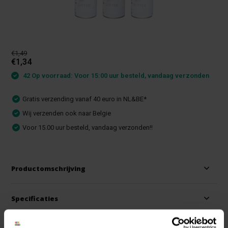
€1,49
€1,34
42 Op voorraad: Voor 15:00 uur besteld, vandaag verzonden
Gratis verzending vanaf 40 euro in NL&BE*
Wij verzenden ook naar Belgie
Voor 15.00 uur besteld, vandaag verzonden!!
Productomschrijving
Specificaties