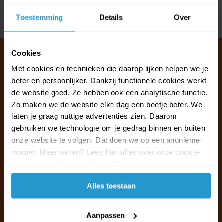
Toestemming
Details
Over
Delen
Cookies
Met cookies en technieken die daarop lijken helpen we je
beter en persoonlijker. Dankzij functionele cookies werkt
Klantenservice & FAQ
de website goed. Ze hebben ook een analytische functie.
Wij staan voor u klaar.
Zo maken we de website elke dag een beetje beter. We
laten je graag nuttige advertenties zien. Daarom
Ma t/m vr van 09:30 - 16:00 telefonisch
gebruiken we technologie om je gedrag binnen en buiten
+31 (0)13 785 62 41
onze website te volgen. Dat doen we op een anonieme
manier. Meer weten? Lees hier alles over onze cookie-
en privacyverklaring. Klik op 'Alles toestaan' om te
Naar de klantenservice & FAQ
accepteren.
Alles toestaan
+31 (0)13 785 62 41
info@jouwoutlet.nl
Aanpassen