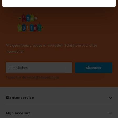
Mis geen nieuws, acties en voordelen! Schrijf je in voor onze
nieuwsbrief
Abonneer
* Lees hier de wettelijke beperkingen
Klantenservice
Mijn account