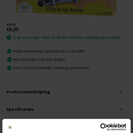
€8,99
€8,09
3 Op voorraad: Voor 15:00 uur besteld, vandaag verzonden
Gratis verzending vanaf 40 euro in NL&BE*
Wij verzenden ook naar Belgie
Voor 15.00 uur besteld, vandaag verzonden!!
Productomschrijving
Specificaties
Reviews