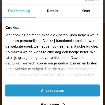
Reviews
Toestemming
Details
Over
Delen
Cookies
Met cookies en technieken die daarop lijken helpen we je
beter en persoonlijker. Dankzij functionele cookies werkt
Klantenservice & FAQ
de website goed. Ze hebben ook een analytische functie.
Wij staan voor u klaar.
Zo maken we de website elke dag een beetje beter. We
laten je graag nuttige advertenties zien. Daarom
gebruiken we technologie om je gedrag binnen en buiten
Ma t/m vr van 09:30 - 16:00 telefonisch
onze website te volgen. Dat doen we op een anonieme
+31 (0)13 785 62 41
manier. Meer weten? Lees hier alles over onze cookie-
en privacyverklaring. Klik op 'Alles toestaan' om te
Naar de klantenservice & FAQ
accepteren.
Alles toestaan
+31 (0)13 785 62 41
info@jouwoutlet.nl
Aanpassen