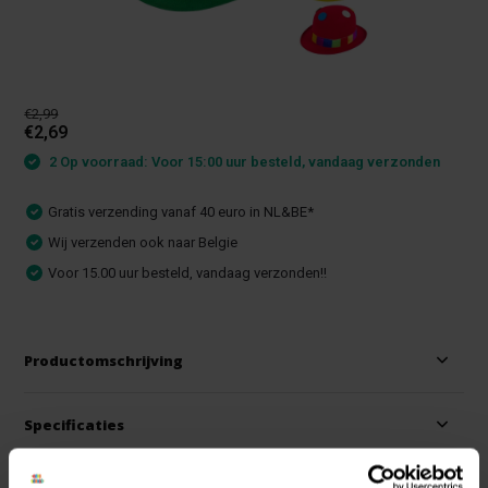
€2,99
€2,69
2 Op voorraad: Voor 15:00 uur besteld, vandaag verzonden
Gratis verzending vanaf 40 euro in NL&BE*
Wij verzenden ook naar Belgie
Voor 15.00 uur besteld, vandaag verzonden!!
Productomschrijving
Specificaties