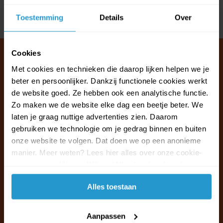
Toestemming
Details
Over
Delen
Cookies
Met cookies en technieken die daarop lijken helpen we je
beter en persoonlijker. Dankzij functionele cookies werkt
Klantenservice & FAQ
de website goed. Ze hebben ook een analytische functie.
Wij staan voor u klaar.
Zo maken we de website elke dag een beetje beter. We
laten je graag nuttige advertenties zien. Daarom
Ma t/m vr van 09:30 - 16:00 telefonisch
gebruiken we technologie om je gedrag binnen en buiten
+31 (0)13 785 62 41
onze website te volgen. Dat doen we op een anonieme
manier. Meer weten? Lees hier alles over onze cookie-
en privacyverklaring. Klik op 'Alles toestaan' om te
Naar de klantenservice & FAQ
accepteren.
Alles toestaan
+31 (0)13 785 62 41
info@jouwoutlet.nl
Aanpassen