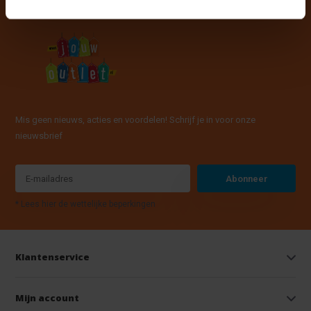
Mis geen nieuws, acties en voordelen! Schrijf je in voor onze
nieuwsbrief
Abonneer
* Lees hier de wettelijke beperkingen
Klantenservice
Mijn account