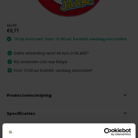
€0,79
€0,71
10 Op voorraad: Voor 15:00 uur besteld, vandaag verzonden
Gratis verzending vanaf 40 euro in NL&BE*
Wij verzenden ook naar Belgie
Voor 15.00 uur besteld, vandaag verzonden!!
Productomschrijving
Specificaties
Reviews