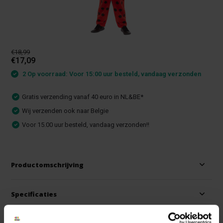
€18,99
€17,09
2 Op voorraad: Voor 15:00 uur besteld, vandaag verzonden
Gratis verzending vanaf 40 euro in NL&BE*
Wij verzenden ook naar Belgie
Voor 15.00 uur besteld, vandaag verzonden!!
Productomschrijving
Specificaties