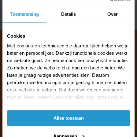
Reviews
Toestemming
Details
Over
Delen
Cookies
Met cookies en technieken die daarop lijken helpen we je
beter en persoonlijker. Dankzij functionele cookies werkt
Klantenservice & FAQ
de website goed. Ze hebben ook een analytische functie.
Wij staan voor u klaar.
Zo maken we de website elke dag een beetje beter. We
laten je graag nuttige advertenties zien. Daarom
gebruiken we technologie om je gedrag binnen en buiten
Ma t/m vr van 09:30 - 16:00 telefonisch
onze website te volgen. Dat doen we op een anonieme
+31 (0)13 785 62 41
manier. Meer weten? Lees hier alles over onze cookie-
en privacyverklaring. Klik op 'Alles toestaan' om te
Naar de klantenservice & FAQ
accepteren.
Alles toestaan
+31 (0)13 785 62 41
info@jouwoutlet.nl
Aanpassen