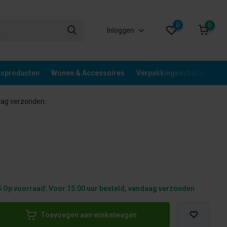
0
0
Inloggen
gsproducten
Wonen & Accessoires
Verpakkingsschade
Div
aag verzonden
 Op voorraad: Voor 15:00 uur besteld, vandaag verzonden
Toevoegen aan winkelwagen