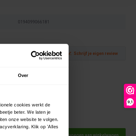
0194099066181
Schrijf je eigen review
Over
9,1
tionele cookies werkt de
eetje beter. We laten je
ten onze website te volgen.
ijd 10-
yverklaring. Klik op 'Alles
Toevoegen aan winkelwagen