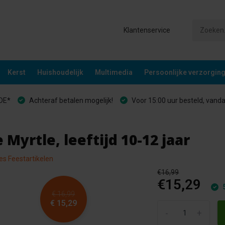
Klantenservice
Kerst
Huishoudelijk
Multimedia
Persoonlijke verzorgin
&DE*
Achteraf betalen mogelijk!
Voor 15:00 uur besteld, vand
rtle, leeftijd 10-12 jaar
les Feestartikelen
€16,99
€15,29
5
€ 16,99
€ 15,29
-
+