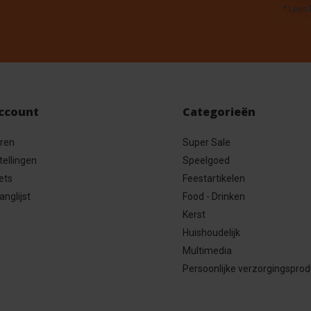
* Lees 
account
Categorieën
eren
Super Sale
tellingen
Speelgoed
ets
Feestartikelen
anglijst
Food - Drinken
Kerst
Huishoudelijk
Multimedia
Persoonlijke verzorgingspro