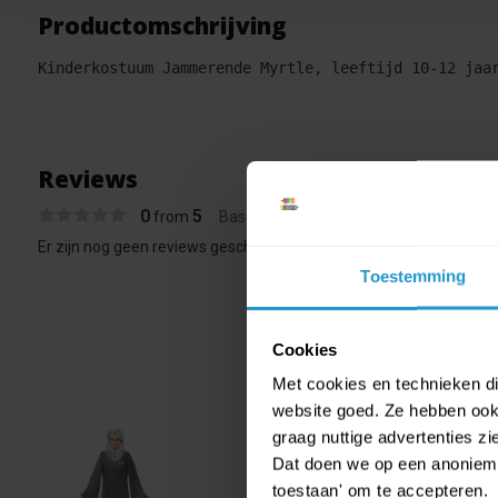
Productomschrijving
Kinderkostuum Jammerende Myrtle, leeftijd 10-12 jaa
Reviews
0
5
from
Based on 0 reviews
Er zijn nog geen reviews geschreven over dit product..
Toestemming
Cookies
Met cookies en technieken die
website goed. Ze hebben ook 
graag nuttige advertenties z
Kinde
Dat doen we op een anonieme 
€ 16,99
toestaan' om te accepteren.