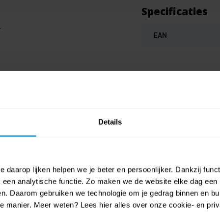
Specificaties
r
EAN
Details
 daarop lijken helpen we je beter en persoonlijker. Dankzij func
een analytische functie. Zo maken we de website elke dag een b
ien. Daarom gebruiken we technologie om je gedrag binnen en bui
rkostuum Jammerende Myrtle, leeft
manier. Meer weten? Lees hier alles over onze cookie- en privac