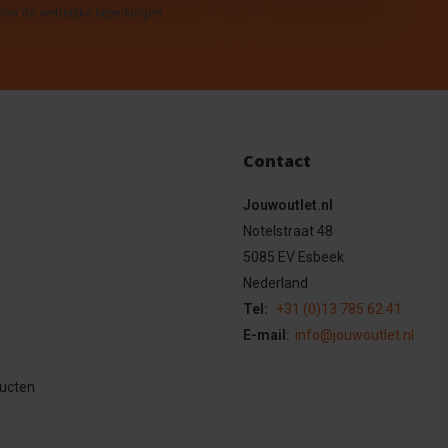
hier de wettelijke beperkingen
Contact
Jouwoutlet.nl
Notelstraat 48
5085 EV Esbeek
Nederland
Tel:
+31 (0)13 785 62 41
E-mail:
info@jouwoutlet.nl
ducten