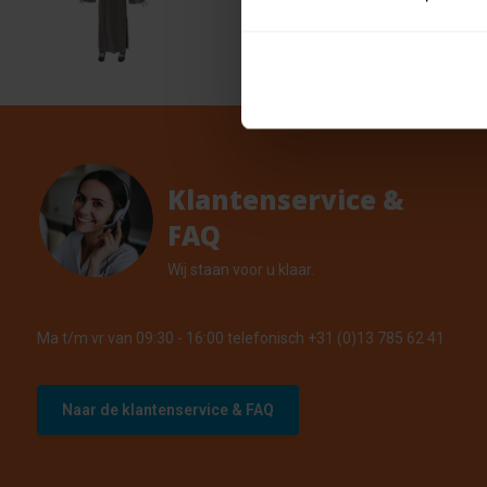
12 ja
€ 15,29
5 Op vo
Klantenservice &
FAQ
Wij staan voor u klaar.
Ma t/m vr van 09:30 - 16:00 telefonisch +31 (0)13 785 62 41
Naar de klantenservice & FAQ