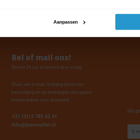
ar
orraad: Voor 15:00 uur besteld, vandaag verzonden
Aanpassen
Bel of mail ons!
Binnen 24 uur antwoord op je vraag!
Stuur een e-mail. Ontvang direct een
bevestiging en op werkdagen doorgaans
binnen enkele uren antwoord.
Mis ge
+31 (0)13 785 62 41
info@jouwoutlet.nl