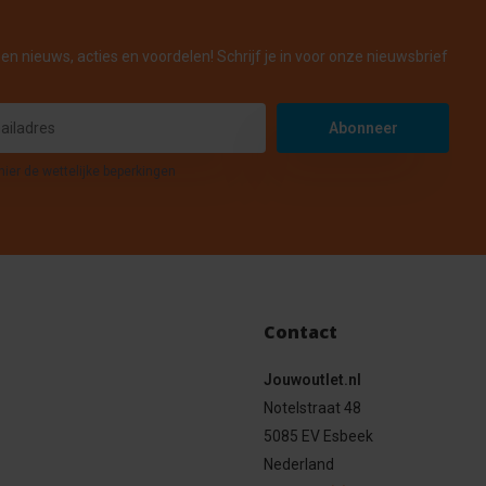
en nieuws, acties en voordelen! Schrijf je in voor onze nieuwsbrief
Abonneer
hier de wettelijke beperkingen
Contact
Jouwoutlet.nl
Notelstraat 48
5085 EV Esbeek
Nederland