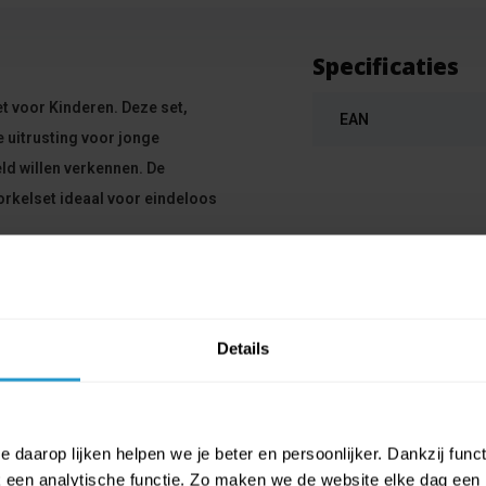
Specificaties
t voor Kinderen. Deze set,
EAN
e uitrusting voor jonge
d willen verkennen. De
rkelset ideaal voor eindeloos
Details
 daarop lijken helpen we je beter en persoonlijker. Dankzij func
een analytische functie. Zo maken we de website elke dag een b