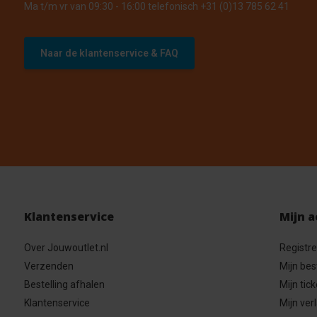
Ma t/m vr van 09:30 - 16:00 telefonisch +31 (0)13 785 62 41
Naar de klantenservice & FAQ
Klantenservice
Mijn 
Over Jouwoutlet.nl
Registr
Verzenden
Mijn bes
Bestelling afhalen
Mijn tick
Klantenservice
Mijn verl