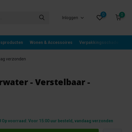
0
0
Inloggen
gsproducten
Wonen & Accessoires
Verpakkingsschade
Div
aag verzonden
rwater - Verstelbaar -
 Op voorraad: Voor 15:00 uur besteld, vandaag verzonden