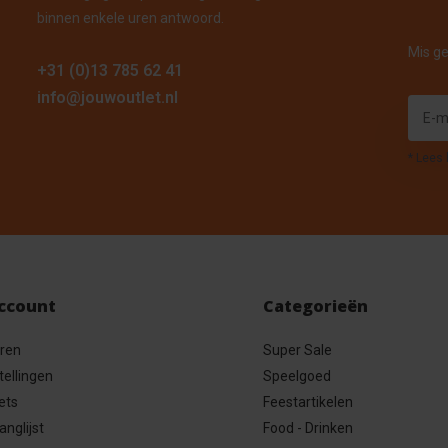
binnen enkele uren antwoord.
Mis ge
+31 (0)13 785 62 41
info@jouwoutlet.nl
* Lees 
account
Categorieën
eren
Super Sale
tellingen
Speelgoed
ets
Feestartikelen
anglijst
Food - Drinken