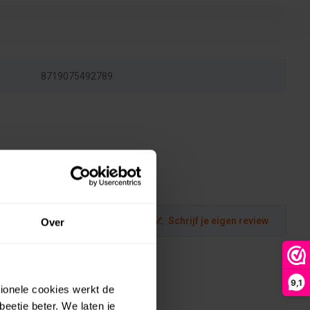
8719075492789
Schrijf je eigen review
Over
9,1
tionele cookies werkt de
eetje beter. We laten je