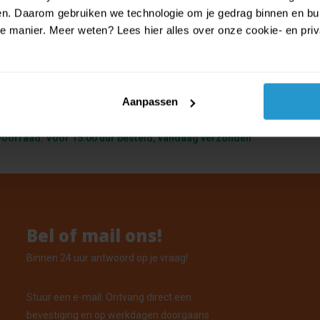
ien. Daarom gebruiken we technologie om je gedrag binnen en bui
manier. Meer weten? Lees hier alles over onze cookie- en privac
Outside - Duikbril met Snorkel - Duik
n - Onderwater - Verstelbaar - Kinde
Aanpassen
elen - Geel
voorraad: Voor 15:00 uur besteld, vandaag verzonden
Bel of mail ons!
Binnen 24 uur antwoord op je vraag!
Stuur een e-mail. Ontvang direct een
bevestiging en op werkdagen doorgaans