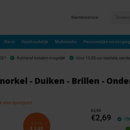
Klantenservice
Kerst
Huishoudelijk
Multimedia
Persoonlijke verzorgin
&DE*
Achteraf betalen mogelijk!
Voor 15:00 uur besteld, vand
Snorkel - Duiken - Brillen - Onde
jk alles Speelgoed
€2,99
€2,69
758
€ 2,99
€ 2,69