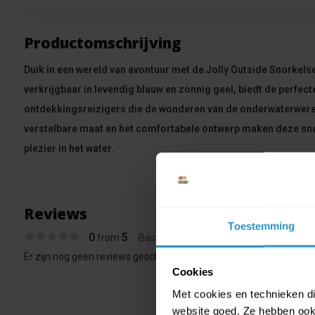
Productomschrijving
Duik in een wereld van avontuur met de Jolly Outside Snorkelse
verkrijgbaar in levendig blauw en zonnig geel, biedt de perfect
ontdekkingsreizigers die de wonderen van de onderwaterwerel
verstelbare maat en het comfortabele ontwerp maken deze sno
plezier in het water.
Reviews
Toestemming
0
5
from
Based on 0 reviews
Er zijn nog geen reviews geschreven over dit product..
Cookies
Met cookies en technieken die
website goed. Ze hebben ook 