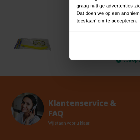
graag nuttige advertenties z
Dat doen we op een anonieme 
toestaan' om te accepteren.
Jolly 
Brille
€ 2,99
€ 2,69
Snork
758 Op 
Klantenservice &
FAQ
Wij staan voor u klaar.