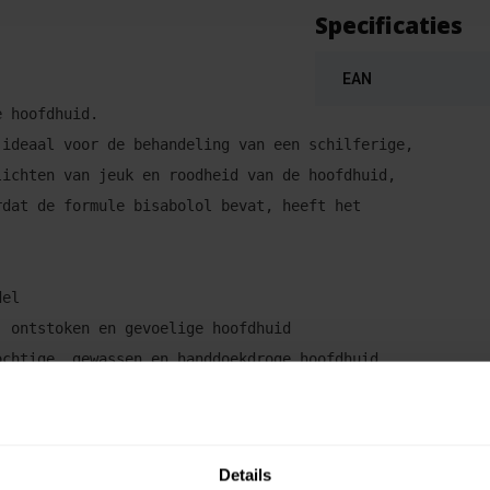
Specificaties
EAN
e hoofdhuid. 
 ideaal voor de behandeling van een schilferige, 
lichten van jeuk en roodheid van de hoofdhuid, 
rdat de formule bisabolol bevat, heeft het 
el

 ontstoken en gevoelige hoofdhuid

ochtige, gewassen en handdoekdroge hoofdhuid, 
aal drogen.

Details