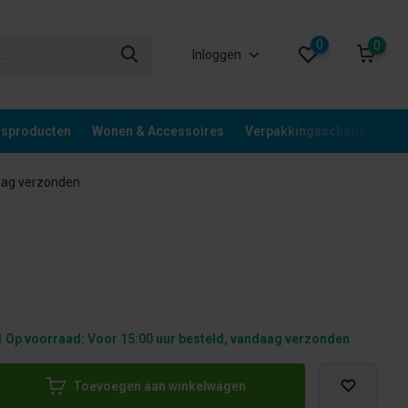
0
0
Inloggen
gsproducten
Wonen & Accessoires
Verpakkingsschade
Div
aag verzonden
 Op voorraad: Voor 15:00 uur besteld, vandaag verzonden
Toevoegen aan winkelwagen