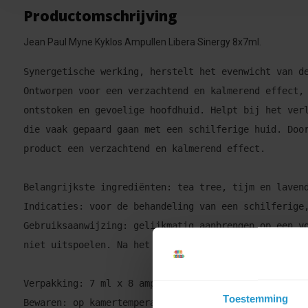
Productomschrijving
Jean Paul Myne Kyklos Ampullen Libera Sinergy 8x7ml.
Synergetische werking, herstelt het evenwicht van d
Ontworpen voor een verzachtend en kalmerend effect,
ontstoken en gevoelige hoofdhuid. Helpt bij het ver
die vaak gepaard gaan met een schilferige huid. Doo
product een verzachtend en kalmerend effect.

Belangrijkste ingrediënten: tea tree, tijm en lavend
Indicaties: voor de behandeling van een schilferige,
Gebruiksaanwijzing: gelijkmatig aanbrengen op een v
niet uitspoelen. Na het aanbrengen de hoofdhuid norm
Verpakking: 7 ml x 8 ampullen

Toestemming
Bewaren: op kamertemperatuur