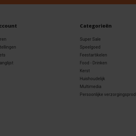
account
Categorieën
eren
Super Sale
tellingen
Speelgoed
ets
Feestartikelen
anglijst
Food - Drinken
Kerst
Huishoudelijk
Multimedia
Persoonlijke verzorgingspro