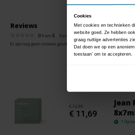
Cookies
Reviews
Met cookies en technieken die
website goed. Ze hebben ook 
0
5
from
Based on 0 reviews
graag nuttige advertenties z
Er zijn nog geen reviews geschreven over dit product..
Dat doen we op een anonieme 
toestaan' om te accepteren.
Jean 
€ 12,99
8x7m
€ 11,69
1 Op vo