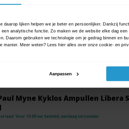
 daarop lijken helpen we je beter en persoonlijker. Dankzij func
een analytische functie. Zo maken we de website elke dag een b
ien. Daarom gebruiken we technologie om je gedrag binnen en bui
manier. Meer weten? Lees hier alles over onze cookie- en privac
Aanpassen
Paul Myne Kyklos Ampullen Libera 
l
orraad: Voor 15:00 uur besteld, vandaag verzonden