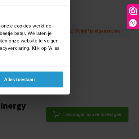
9,1
tionele cookies werkt de
Schrijf je eigen review
eetje beter. We laten je
ten onze website te volgen.
yverklaring. Klik op 'Alles
Alles toestaan
Sinergy
Toevoegen aan winkelwagen