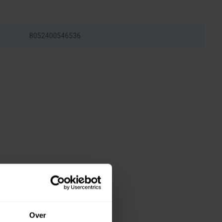
8052400546536
Over