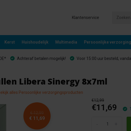
Klantenservice
Kerst
Huishoudelijk
Multimedia
Persoonlijke verzorgin
&DE*
Achteraf betalen mogelijk!
Voor 15:00 uur besteld, vand
len Libera Sinergy 8x7ml
ekijk alles Persoonlijke verzorgingsproducten
€12,99
€11,69
1
€ 12,99
€ 11,69
-
+