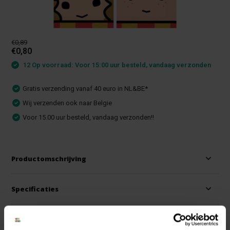
€0,89
€0,80
12 Op voorraad: Voor 15:00 uur besteld, vandaag verzonden
Gratis verzending vanaf 40 euro in NL&BE*
Wij verzenden ook naar Belgie
Voor 15.00 uur besteld, vandaag verzonden!!
Productomschrijving
Specificaties
Reviews