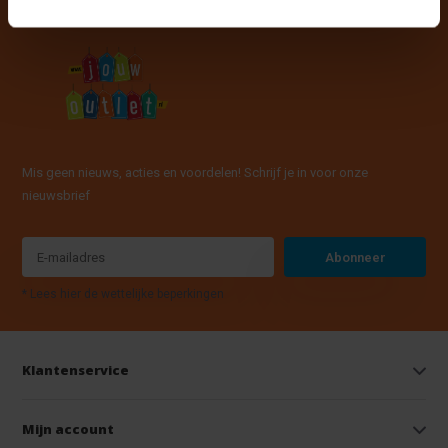
Mis geen nieuws, acties en voordelen! Schrijf je in voor onze
nieuwsbrief
Abonneer
* Lees hier de wettelijke beperkingen
Klantenservice
Mijn account