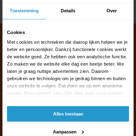
Toestemming
Details
Over
Delen
Cookies
Met cookies en technieken die daarop lijken helpen we je
beter en persoonlijker. Dankzij functionele cookies werkt
Klantenservice & FAQ
de website goed. Ze hebben ook een analytische functie.
Wij staan voor u klaar.
Zo maken we de website elke dag een beetje beter. We
laten je graag nuttige advertenties zien. Daarom
Ma t/m vr van 09:30 - 16:00 telefonisch
gebruiken we technologie om je gedrag binnen en buiten
+31 (0)13 785 62 41
onze website te volgen. Dat doen we op een anonieme
manier. Meer weten? Lees hier alles over onze cookie-
en privacyverklaring. Klik op 'Alles toestaan' om te
Naar de klantenservice & FAQ
accepteren.
Alles toestaan
+31 (0)13 785 62 41
info@jouwoutlet.nl
Aanpassen