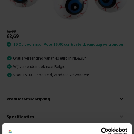
€2,99
€2,69
19 Op voorraad: Voor 15:00 uur besteld, vandaag verzonden
Gratis verzending vanaf 40 euro in NL&BE*
Wij verzenden ook naar Belgie
Voor 15.00 uur besteld, vandaag verzonden!!
Productomschrijving
Specificaties