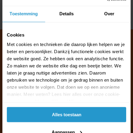
Reviews
Toestemming
Details
Over
Delen
Cookies
Met cookies en technieken die daarop lijken helpen we je
beter en persoonlijker. Dankzij functionele cookies werkt
Klantenservice & FAQ
de website goed. Ze hebben ook een analytische functie.
Wij staan voor u klaar.
Zo maken we de website elke dag een beetje beter. We
laten je graag nuttige advertenties zien. Daarom
gebruiken we technologie om je gedrag binnen en buiten
Ma t/m vr van 09:30 - 16:00 telefonisch
onze website te volgen. Dat doen we op een anonieme
+31 (0)13 785 62 41
manier. Meer weten? Lees hier alles over onze cookie-
en privacyverklaring. Klik op 'Alles toestaan' om te
Naar de klantenservice & FAQ
accepteren.
Alles toestaan
+31 (0)13 785 62 41
info@jouwoutlet.nl
Aanpassen