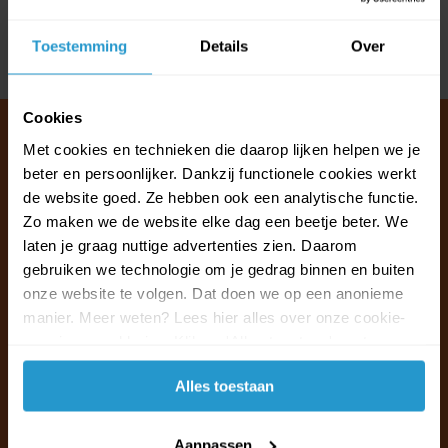
Reviews
Toestemming
Details
Over
Delen
Cookies
Met cookies en technieken die daarop lijken helpen we je
beter en persoonlijker. Dankzij functionele cookies werkt
Klantenservice & FAQ
de website goed. Ze hebben ook een analytische functie.
Wij staan voor u klaar.
Zo maken we de website elke dag een beetje beter. We
laten je graag nuttige advertenties zien. Daarom
gebruiken we technologie om je gedrag binnen en buiten
Ma t/m vr van 09:30 - 16:00 telefonisch
onze website te volgen. Dat doen we op een anonieme
+31 (0)13 785 62 41
manier. Meer weten? Lees hier alles over onze cookie-
en privacyverklaring. Klik op 'Alles toestaan' om te
Naar de klantenservice & FAQ
accepteren.
Alles toestaan
+31 (0)13 785 62 41
info@jouwoutlet.nl
Aanpassen