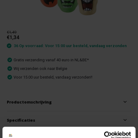
€1,49
€1,34
36 Op voorraad: Voor 15:00 uur besteld, vandaag verzonden
Gratis verzending vanaf 40 euro in NL&BE*
Wij verzenden ook naar Belgie
Voor 15.00 uur besteld, vandaag verzonden!!
Productomschrijving
Specificaties