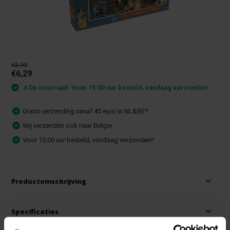
€6,99
€6,29
4 Op voorraad: Voor 15:00 uur besteld, vandaag verzonden
Gratis verzending vanaf 40 euro in NL&BE*
Wij verzenden ook naar Belgie
Voor 15.00 uur besteld, vandaag verzonden!!
Productomschrijving
Specificaties