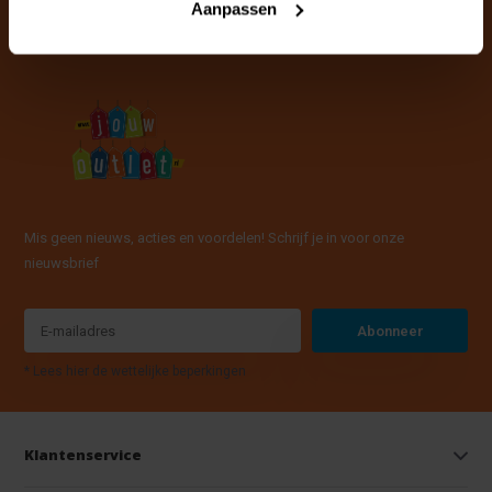
Aanpassen
Mis geen nieuws, acties en voordelen! Schrijf je in voor onze
nieuwsbrief
Abonneer
* Lees hier de wettelijke beperkingen
Klantenservice