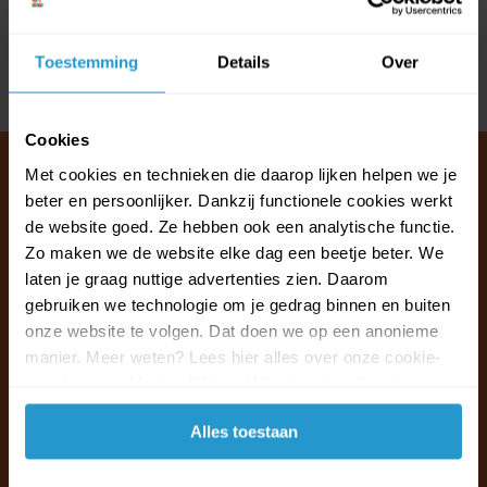
Reviews
Toestemming
Details
Over
Delen
Cookies
Met cookies en technieken die daarop lijken helpen we je
beter en persoonlijker. Dankzij functionele cookies werkt
de website goed. Ze hebben ook een analytische functie.
Klantenservice & FAQ
Zo maken we de website elke dag een beetje beter. We
Wij staan voor u klaar.
laten je graag nuttige advertenties zien. Daarom
gebruiken we technologie om je gedrag binnen en buiten
Ma t/m vr van 09:30 - 16:00 telefonisch
onze website te volgen. Dat doen we op een anonieme
+31 (0)13 785 62 41
manier. Meer weten? Lees hier alles over onze cookie-
en privacyverklaring. Klik op 'Alles toestaan' om te
accepteren.
Naar de klantenservice & FAQ
Alles toestaan
+31 (0)13 785 62 41
info@jouwoutlet.nl