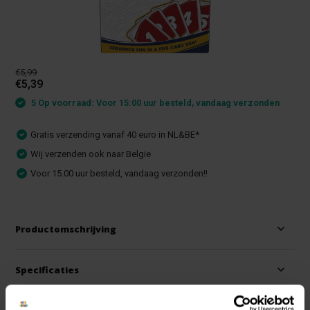
€5,99
€5,39
5 Op voorraad: Voor 15:00 uur besteld, vandaag verzonden
Gratis verzending vanaf 40 euro in NL&BE*
Wij verzenden ook naar Belgie
Voor 15.00 uur besteld, vandaag verzonden!!
Productomschrijving
Specificaties