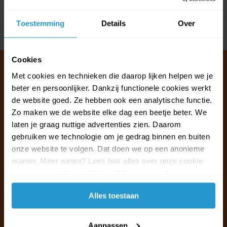
Reviews
Toestemming
Details
Over
Delen
Cookies
Met cookies en technieken die daarop lijken helpen we je
beter en persoonlijker. Dankzij functionele cookies werkt
Klantenservice & FAQ
de website goed. Ze hebben ook een analytische functie.
Wij staan voor u klaar.
Zo maken we de website elke dag een beetje beter. We
laten je graag nuttige advertenties zien. Daarom
gebruiken we technologie om je gedrag binnen en buiten
Ma t/m vr van 09:30 - 16:00 telefonisch
onze website te volgen. Dat doen we op een anonieme
+31 (0)13 785 62 41
manier. Meer weten? Lees hier alles over onze cookie-
en privacyverklaring. Klik op 'Alles toestaan' om te
Naar de klantenservice & FAQ
accepteren.
Alles toestaan
+31 (0)13 785 62 41
info@jouwoutlet.nl
Aanpassen