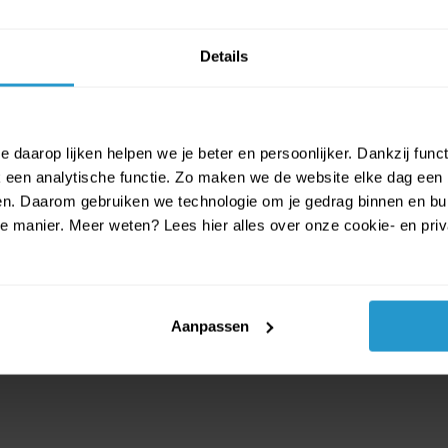
ens en meisjes en heeft gemakkelijk
Details
2 tot 4 spelers is oma's koekjes
tot 15 minuten maken het tot een
dagen zonder verveling zorgt.
 daarop lijken helpen we je beter en persoonlijker. Dankzij func
een analytische functie. Zo maken we de website elke dag een b
ien. Daarom gebruiken we technologie om je gedrag binnen en bui
manier. Meer weten? Lees hier alles over onze cookie- en privac
Aanpassen