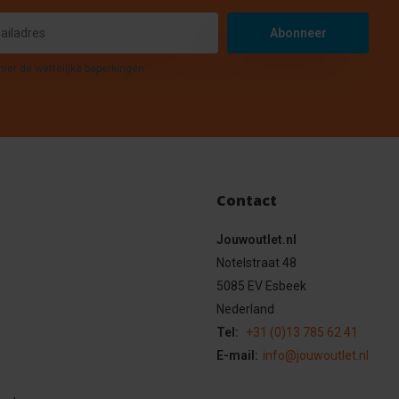
Abonneer
hier de wettelijke beperkingen
Contact
Jouwoutlet.nl
Notelstraat 48
5085 EV Esbeek
Nederland
Tel:
+31 (0)13 785 62 41
E-mail:
info@jouwoutlet.nl