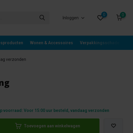
0
0
Inloggen
gsproducten
Wonen & Accessoires
Verpakkingsschade
Div
aag verzonden
ing
p voorraad: Voor 15:00 uur besteld, vandaag verzonden
Toevoegen aan winkelwagen