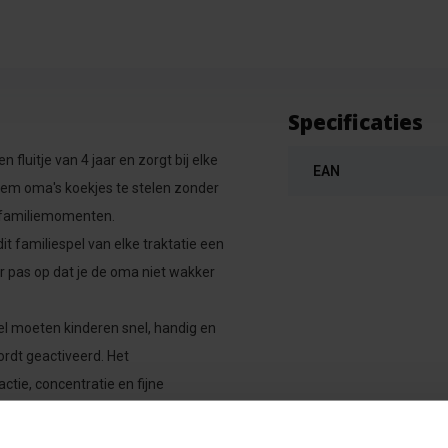
Specificaties
 fluitje van 4 jaar en zorgt bij elke
EAN
kem oma's koekjes te stelen zonder
e familiemomenten.
t familiespel van elke traktatie een
r pas op dat je de oma niet wakker
el moeten kinderen snel, handig en
ordt geactiveerd. Het
ctie, concentratie en fijne
dspel is een ideaal cadeau voor