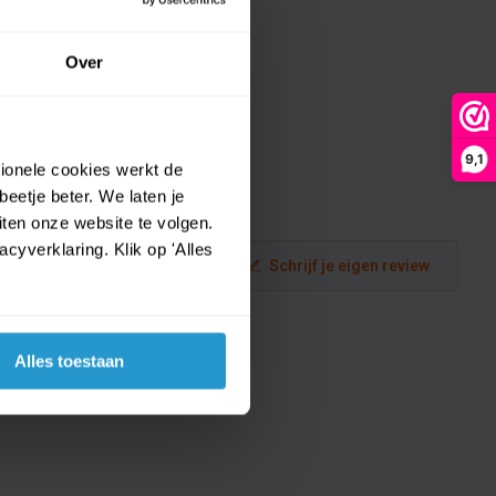
Over
9,1
tionele cookies werkt de
eetje beter. We laten je
ten onze website te volgen.
yverklaring. Klik op 'Alles
Schrijf je eigen review
Alles toestaan