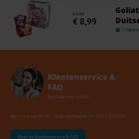
Golia
€ 9,99
Duits
€ 8,99
1 Op vo
Klantenservice &
FAQ
Wij staan voor u klaar.
Ma t/m vr van 09:30 - 16:00 telefonisch +31 (0)13 785 62 41
Naar de klantenservice & FAQ