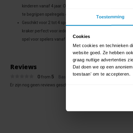
kinderen vanaf 4 jaar. Oma's koekjes kraker inspireert jong
te begrijpen spelregels en snelle speelrondes.
Toestemming
Geschikt voor 2 tot 4 spelers: korte, spannende ronden: met 
kraker perfect voor iedereen. De korte speelrondes van 10 
Cookies
spel voor spelers vanaf 4 jaar, dat voor leuke en snelle mid
Met cookies en technieken die
website goed. Ze hebben ook 
graag nuttige advertenties z
Reviews
Dat doen we op een anonieme 
toestaan' om te accepteren.
0
5
from
Based on 0 reviews
Er zijn nog geen reviews geschreven over dit product..