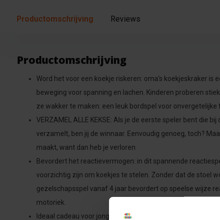
Productomschrijving
Reviews
Productomschrijving
Word het voor een koekje riskeren: oma's koekjeskraker is een
beweging voor spanning en lachen. Kinderen proberen stie
ze wakker te maken: een leuk bordspel voor onvergetelijk
VERZAMEL ALLE KEKSE: Als je de eerste speler bent die bij di
verzamelt, ben jij de winnaar. Eenvoudig genoeg, toch? Maa
maakt, want dan heb je verloren
Bevordert het reactievermogen: in dit spannende reactiesp
voorzichtig zijn om koekjes te stelen. Zonder dat de stoel w
gezelschapsspel vanaf 4 jaar bevordert op speelse wijze rea
motoriek.
Ideaal cadeau voor jongens en meisjes vanaf 4 jaar: dit bor