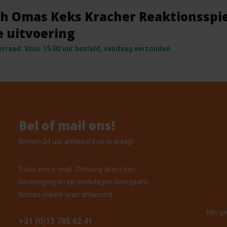
th Omas Keks Kracher Reaktionsspie
e uitvoering
orraad: Voor 15:00 uur besteld, vandaag verzonden
Bel of mail ons!
Binnen 24 uur antwoord op je vraag!
Stuur een e-mail. Ontvang direct een
bevestiging en op werkdagen doorgaans
binnen enkele uren antwoord.
Mis ge
+31 (0)13 785 62 41