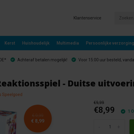
Klantenservice
Kerst
Huishoudelijk
Multimedia
Persoonlijke verzorgin
&DE*
Achteraf betalen mogelijk!
Voor 15:00 uur besteld, vand
eaktionsspiel - Duitse uitvoer
es Speelgoed
€9,99
€8,99
1 O
€ 9,99
€ 8,99
-
+