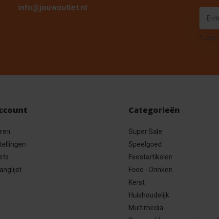
info@jouwoutlet.nl
* Lees 
account
Categorieën
eren
Super Sale
tellingen
Speelgoed
ets
Feestartikelen
anglijst
Food - Drinken
Kerst
Huishoudelijk
Multimedia