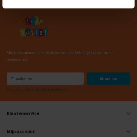
Mis geen nieuws, acties en voordelen! Schrijf je in voor onze
nieuwsbrief
Abonneer
* Lees hier de wettelijke beperkingen
Klantenservice
Mijn account