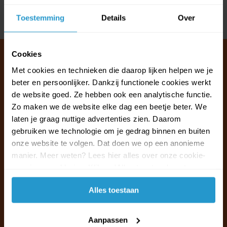
Toestemming
Details
Over
Delen
Cookies
Met cookies en technieken die daarop lijken helpen we je
beter en persoonlijker. Dankzij functionele cookies werkt
Klantenservice & FAQ
de website goed. Ze hebben ook een analytische functie.
Wij staan voor u klaar.
Zo maken we de website elke dag een beetje beter. We
laten je graag nuttige advertenties zien. Daarom
Ma t/m vr van 09:30 - 16:00 telefonisch
gebruiken we technologie om je gedrag binnen en buiten
+31 (0)13 785 62 41
onze website te volgen. Dat doen we op een anonieme
manier. Meer weten? Lees hier alles over onze cookie-
en privacyverklaring. Klik op 'Alles toestaan' om te
Naar de klantenservice & FAQ
accepteren.
Alles toestaan
+31 (0)13 785 62 41
info@jouwoutlet.nl
Aanpassen