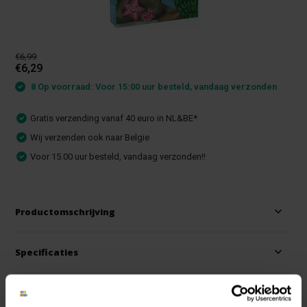
€6,99
€6,29
8 Op voorraad: Voor 15:00 uur besteld, vandaag verzonden
Gratis verzending vanaf 40 euro in NL&BE*
Wij verzenden ook naar Belgie
Voor 15.00 uur besteld, vandaag verzonden!!
Productomschrijving
Specificaties
Reviews