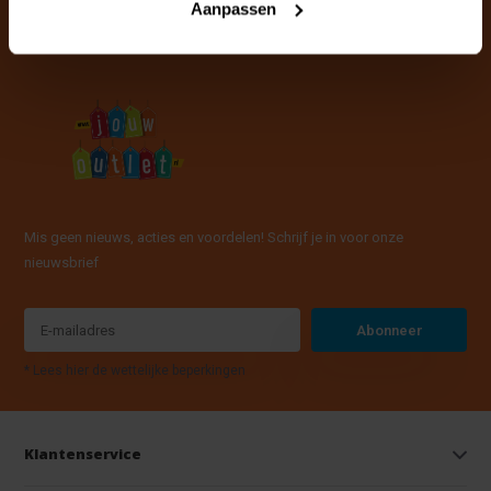
Aanpassen
Mis geen nieuws, acties en voordelen! Schrijf je in voor onze
nieuwsbrief
Abonneer
* Lees hier de wettelijke beperkingen
Klantenservice