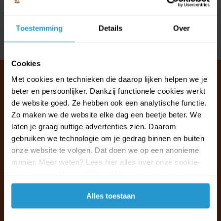
Reviews
Toestemming
Details
Over
Delen
Cookies
Met cookies en technieken die daarop lijken helpen we je
beter en persoonlijker. Dankzij functionele cookies werkt
de website goed. Ze hebben ook een analytische functie.
Klantenservice & FAQ
Zo maken we de website elke dag een beetje beter. We
Wij staan voor u klaar.
laten je graag nuttige advertenties zien. Daarom
gebruiken we technologie om je gedrag binnen en buiten
Ma t/m vr van 09:30 - 16:00 telefonisch
onze website te volgen. Dat doen we op een anonieme
+31 (0)13 785 62 41
manier. Meer weten? Lees hier alles over onze cookie-
en privacyverklaring. Klik op 'Alles toestaan' om te
accepteren.
Naar de klantenservice & FAQ
Alles toestaan
+31 (0)13 785 62 41
info@jouwoutlet.nl