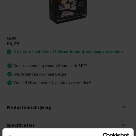
€6,99
€6,29
2 Op voorraad: Voor 15:00 uur besteld, vandaag verzonden
Gratis verzending vanaf 40 euro in NL&BE*
Wij verzenden ook naar Belgie
Voor 15.00 uur besteld, vandaag verzonden!!
Productomschrijving
Specificaties