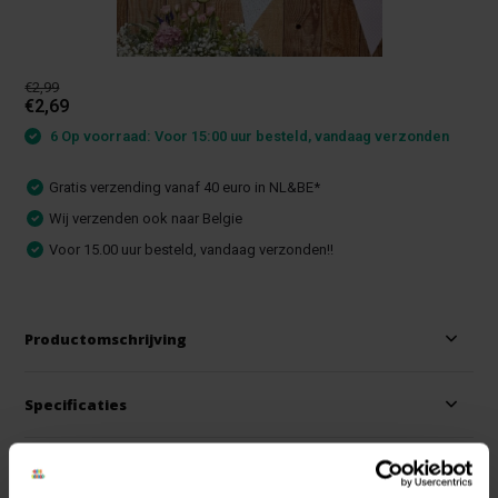
€2,99
€2,69
6 Op voorraad: Voor 15:00 uur besteld, vandaag verzonden
Gratis verzending vanaf 40 euro in NL&BE*
Wij verzenden ook naar Belgie
Voor 15.00 uur besteld, vandaag verzonden!!
Productomschrijving
Specificaties
Reviews