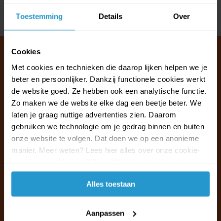
Delen
Toestemming
Details
Over
Cookies
Met cookies en technieken die daarop lijken helpen we je
beter en persoonlijker. Dankzij functionele cookies werkt
Klantenservice & FAQ
de website goed. Ze hebben ook een analytische functie.
Wij staan voor u klaar.
Zo maken we de website elke dag een beetje beter. We
laten je graag nuttige advertenties zien. Daarom
Ma t/m vr van 09:30 - 16:00 telefonisch
gebruiken we technologie om je gedrag binnen en buiten
+31 (0)13 785 62 41
onze website te volgen. Dat doen we op een anonieme
manier. Meer weten? Lees hier alles over onze cookie-
en privacyverklaring. Klik op 'Alles toestaan' om te
Naar de klantenservice & FAQ
accepteren.
Alles toestaan
+31 (0)13 785 62 41
info@jouwoutlet.nl
Aanpassen