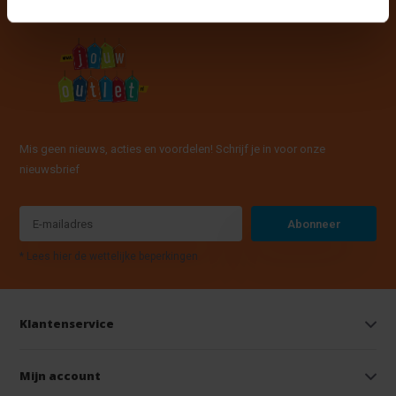
Mis geen nieuws, acties en voordelen! Schrijf je in voor onze
nieuwsbrief
Abonneer
* Lees hier de wettelijke beperkingen
Klantenservice
Mijn account