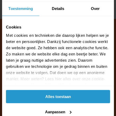
Delen
Toestemming
Details
Over
Cookies
Met cookies en technieken die daarop lijken helpen we je
beter en persoonlijker. Dankzij functionele cookies werkt
Klantenservice & FAQ
de website goed. Ze hebben ook een analytische functie.
Wij staan voor u klaar.
Zo maken we de website elke dag een beetje beter. We
laten je graag nuttige advertenties zien. Daarom
Ma t/m vr van 09:30 - 16:00 telefonisch
gebruiken we technologie om je gedrag binnen en buiten
+31 (0)13 785 62 41
onze website te volgen. Dat doen we op een anonieme
manier. Meer weten? Lees hier alles over onze cookie-
en privacyverklaring. Klik op 'Alles toestaan' om te
Naar de klantenservice & FAQ
accepteren.
Alles toestaan
+31 (0)13 785 62 41
info@jouwoutlet.nl
Aanpassen