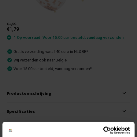
€1,99
€1,79
1 Op voorraad: Voor 15:00 uur besteld, vandaag verzonden
Gratis verzending vanaf 40 euro in NL&BE*
Wij verzenden ook naar Belgie
Voor 15.00 uur besteld, vandaag verzonden!!
Productomschrijving
Specificaties
Reviews