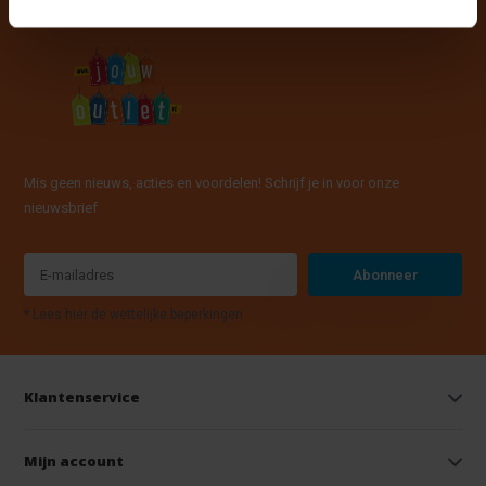
Mis geen nieuws, acties en voordelen! Schrijf je in voor onze
nieuwsbrief
Abonneer
* Lees hier de wettelijke beperkingen
Klantenservice
Mijn account