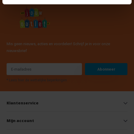
Mis geen nieuws, acties en voordelen! Schrijf je in voor onze
nieuwsbrief
Abonneer
* Lees hier de wettelijke beperkingen
Klantenservice
Mijn account