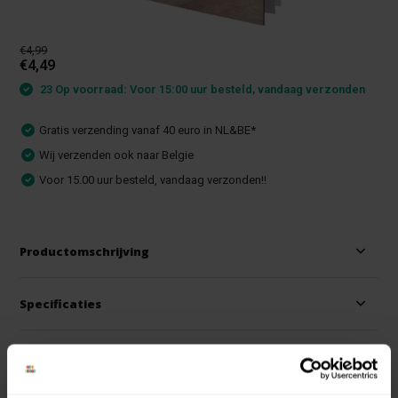
€4,99
€4,49
23 Op voorraad: Voor 15:00 uur besteld, vandaag verzonden
Gratis verzending vanaf 40 euro in NL&BE*
Wij verzenden ook naar Belgie
Voor 15.00 uur besteld, vandaag verzonden!!
Productomschrijving
Specificaties
Reviews