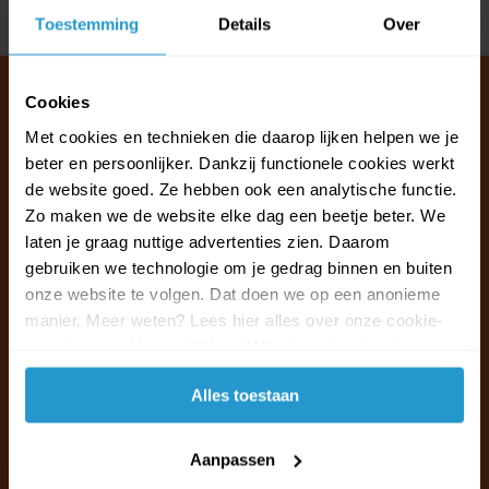
Delen
Toestemming
Details
Over
Cookies
Met cookies en technieken die daarop lijken helpen we je
Klantenservice & FAQ
beter en persoonlijker. Dankzij functionele cookies werkt
Wij staan voor u klaar.
de website goed. Ze hebben ook een analytische functie.
Zo maken we de website elke dag een beetje beter. We
laten je graag nuttige advertenties zien. Daarom
Ma t/m vr van 09:30 - 16:00 telefonisch
gebruiken we technologie om je gedrag binnen en buiten
+31 (0)13 785 62 41
onze website te volgen. Dat doen we op een anonieme
manier. Meer weten? Lees hier alles over onze cookie-
Naar de klantenservice & FAQ
en privacyverklaring. Klik op 'Alles toestaan' om te
accepteren.
+31 (0)13 785 62 41
Alles toestaan
info@jouwoutlet.nl
Aanpassen