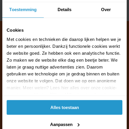
Delen
Toestemming
Details
Over
Cookies
Met cookies en technieken die daarop lijken helpen we je
beter en persoonlijker. Dankzij functionele cookies werkt
Klantenservice & FAQ
de website goed. Ze hebben ook een analytische functie.
Wij staan voor u klaar.
Zo maken we de website elke dag een beetje beter. We
laten je graag nuttige advertenties zien. Daarom
Ma t/m vr van 09:30 - 16:00 telefonisch
gebruiken we technologie om je gedrag binnen en buiten
+31 (0)13 785 62 41
onze website te volgen. Dat doen we op een anonieme
manier. Meer weten? Lees hier alles over onze cookie-
en privacyverklaring. Klik op 'Alles toestaan' om te
Naar de klantenservice & FAQ
accepteren.
Alles toestaan
+31 (0)13 785 62 41
info@jouwoutlet.nl
Aanpassen