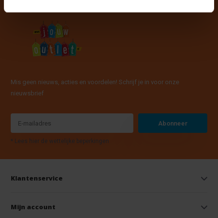
Mis geen nieuws, acties en voordelen! Schrijf je in voor onze
nieuwsbrief
Abonneer
* Lees hier de wettelijke beperkingen
Klantenservice
Mijn account