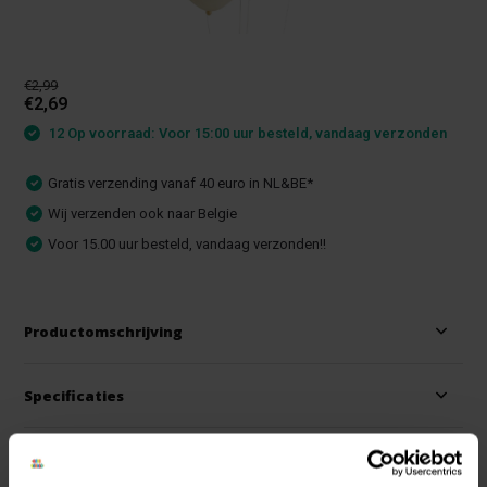
€2,99
€2,69
12 Op voorraad: Voor 15:00 uur besteld, vandaag verzonden
Gratis verzending vanaf 40 euro in NL&BE*
Wij verzenden ook naar Belgie
Voor 15.00 uur besteld, vandaag verzonden!!
Productomschrijving
Specificaties
Reviews