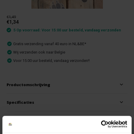
€1,49
€1,34
5 Op voorraad: Voor 15:00 uur besteld, vandaag verzonden
Gratis verzending vanaf 40 euro in NL&BE*
Wij verzenden ook naar Belgie
Voor 15.00 uur besteld, vandaag verzonden!!
Productomschrijving
Specificaties
Reviews