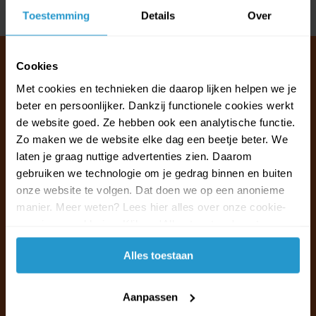
Delen
Toestemming
Details
Over
Cookies
Met cookies en technieken die daarop lijken helpen we je
Klantenservice & FAQ
beter en persoonlijker. Dankzij functionele cookies werkt
Wij staan voor u klaar.
de website goed. Ze hebben ook een analytische functie.
Zo maken we de website elke dag een beetje beter. We
laten je graag nuttige advertenties zien. Daarom
Ma t/m vr van 09:30 - 16:00 telefonisch
gebruiken we technologie om je gedrag binnen en buiten
+31 (0)13 785 62 41
onze website te volgen. Dat doen we op een anonieme
manier. Meer weten? Lees hier alles over onze cookie-
Naar de klantenservice & FAQ
en privacyverklaring. Klik op 'Alles toestaan' om te
accepteren.
+31 (0)13 785 62 41
Alles toestaan
info@jouwoutlet.nl
Aanpassen