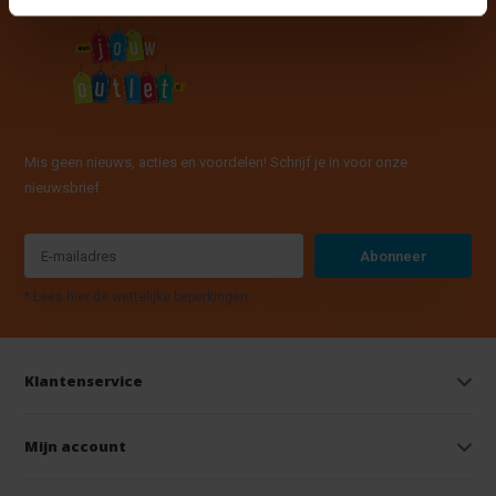
Mis geen nieuws, acties en voordelen! Schrijf je in voor onze
nieuwsbrief
Abonneer
* Lees hier de wettelijke beperkingen
Klantenservice
Mijn account