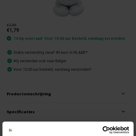
€1,99
€1,79
14 Op voorraad: Voor 15:00 uur besteld, vandaag verzonden
Gratis verzending vanaf 40 euro in NL&BE*
Wij verzenden ook naar Belgie
Voor 15.00 uur besteld, vandaag verzonden!!
Productomschrijving
Specificaties
Reviews