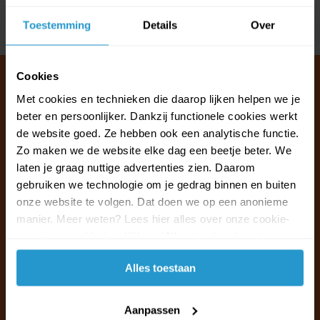
Toestemming
Details
Over
Delen
Cookies
Met cookies en technieken die daarop lijken helpen we je
beter en persoonlijker. Dankzij functionele cookies werkt
Klantenservice & FAQ
de website goed. Ze hebben ook een analytische functie.
Wij staan voor u klaar.
Zo maken we de website elke dag een beetje beter. We
laten je graag nuttige advertenties zien. Daarom
Ma t/m vr van 09:30 - 16:00 telefonisch
gebruiken we technologie om je gedrag binnen en buiten
+31 (0)13 785 62 41
onze website te volgen. Dat doen we op een anonieme
manier. Meer weten? Lees hier alles over onze cookie-
en privacyverklaring. Klik op 'Alles toestaan' om te
Naar de klantenservice & FAQ
accepteren.
Alles toestaan
+31 (0)13 785 62 41
info@jouwoutlet.nl
Aanpassen