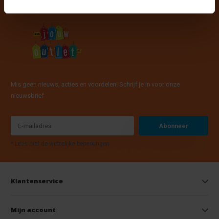
Mis geen nieuws, acties en voordelen! Schrijf je in voor onze
nieuwsbrief
Abonneer
* Lees hier de wettelijke beperkingen
Klantenservice
Mijn account