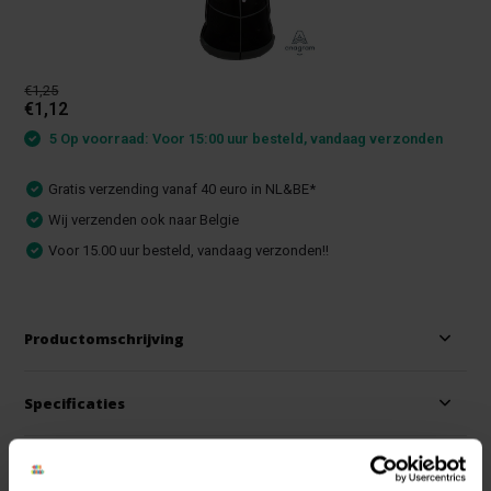
€1,25
€1,12
5 Op voorraad: Voor 15:00 uur besteld, vandaag verzonden
Gratis verzending vanaf 40 euro in NL&BE*
Wij verzenden ook naar Belgie
Voor 15.00 uur besteld, vandaag verzonden!!
Productomschrijving
Specificaties
Reviews