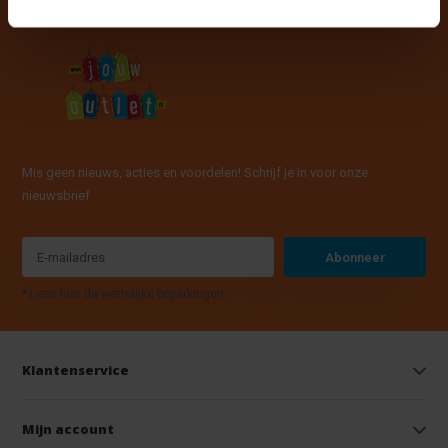
Mis geen nieuws, acties en voordelen! Schrijf je in voor onze
nieuwsbrief
Abonneer
* Lees hier de wettelijke beperkingen
Klantenservice
Mijn account