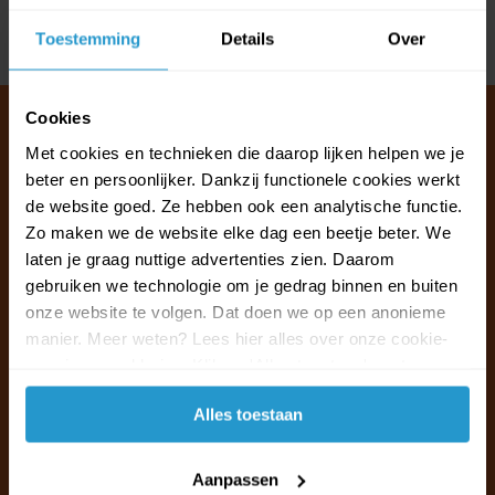
Toestemming
Details
Over
Delen
Cookies
Met cookies en technieken die daarop lijken helpen we je
beter en persoonlijker. Dankzij functionele cookies werkt
Klantenservice & FAQ
de website goed. Ze hebben ook een analytische functie.
Wij staan voor u klaar.
Zo maken we de website elke dag een beetje beter. We
laten je graag nuttige advertenties zien. Daarom
Ma t/m vr van 09:30 - 16:00 telefonisch
gebruiken we technologie om je gedrag binnen en buiten
+31 (0)13 785 62 41
onze website te volgen. Dat doen we op een anonieme
manier. Meer weten? Lees hier alles over onze cookie-
en privacyverklaring. Klik op 'Alles toestaan' om te
Naar de klantenservice & FAQ
accepteren.
Alles toestaan
+31 (0)13 785 62 41
info@jouwoutlet.nl
Aanpassen