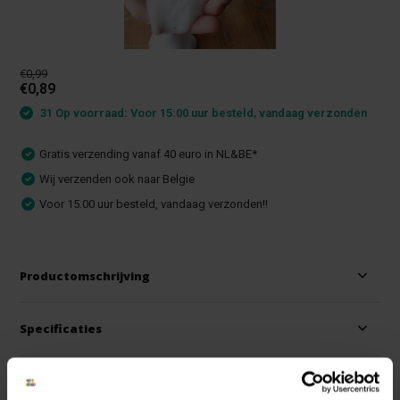
€0,99
€0,89
31 Op voorraad: Voor 15:00 uur besteld, vandaag verzonden
Gratis verzending vanaf 40 euro in NL&BE*
Wij verzenden ook naar Belgie
Voor 15.00 uur besteld, vandaag verzonden!!
Productomschrijving
Specificaties
Reviews