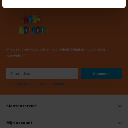
Mis geen nieuws, acties en voordelen! Schrijf je in voor onze
nieuwsbrief
Abonneer
* Lees hier de wettelijke beperkingen
Klantenservice
Mijn account