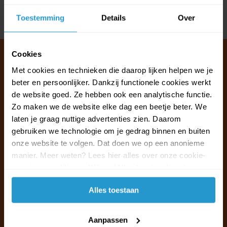
Toestemming
Details
Over
Delen
Cookies
Met cookies en technieken die daarop lijken helpen we je
beter en persoonlijker. Dankzij functionele cookies werkt
Klantenservice & FAQ
de website goed. Ze hebben ook een analytische functie.
Wij staan voor u klaar.
Zo maken we de website elke dag een beetje beter. We
laten je graag nuttige advertenties zien. Daarom
Ma t/m vr van 09:30 - 16:00 telefonisch
gebruiken we technologie om je gedrag binnen en buiten
+31 (0)13 785 62 41
onze website te volgen. Dat doen we op een anonieme
manier. Meer weten? Lees hier alles over onze cookie-
en privacyverklaring. Klik op 'Alles toestaan' om te
Naar de klantenservice & FAQ
accepteren.
Alles toestaan
+31 (0)13 785 62 41
info@jouwoutlet.nl
Aanpassen