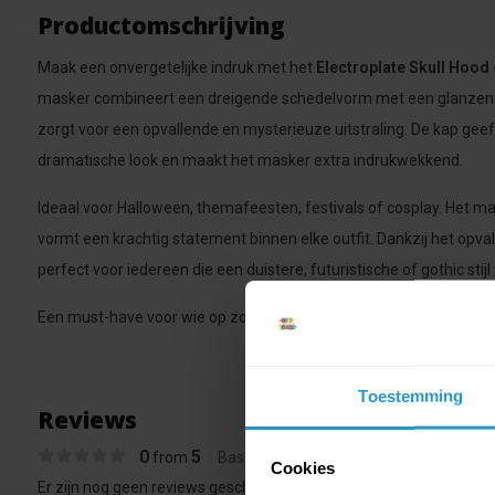
Productomschrijving
Maak een onvergetelijke indruk met het
Electroplate Skull Hood
masker combineert een dreigende schedelvorm met een glanzend
zorgt voor een opvallende en mysterieuze uitstraling. De kap gee
dramatische look en maakt het masker extra indrukwekkend.
Ideaal voor Halloween, themafeesten, festivals of cosplay. Het ma
vormt een krachtig statement binnen elke outfit. Dankzij het opval
perfect voor iedereen die een duistere, futuristische of gothic stijl
Een must-have voor wie op zoek is naar een uniek masker dat dire
Toestemming
Reviews
0
5
from
Based on 0 reviews
Cookies
Er zijn nog geen reviews geschreven over dit product..