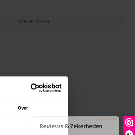
0194099138789
Over
Schrijf je eigen review
9,1