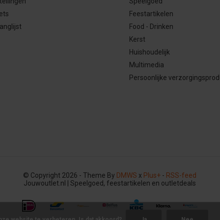
tellingen
Speelgoed
ets
Feestartikelen
anglijst
Food - Drinken
Kerst
Huishoudelijk
Multimedia
Persoonlijke verzorgingspro
© Copyright 2026 - Theme By
DMWS
x
Plus+
-
RSS-feed
Jouwoutlet.nl | Speelgoed, feestartikelen en outletdeals
nze website te verbeteren. Is dat akkoord?
Ja
Nee