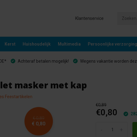
Klantenservice
Kerst
Huishoudelijk
Multimedia
Persoonlijke verzorgin
&DE*
Achteraf betalen mogelijk!
Wegens vakantie worden deze
kelet masker met kap
les Feestartikelen
€0,89
€0,80
282
€ 0,89
€ 0,80
-
+