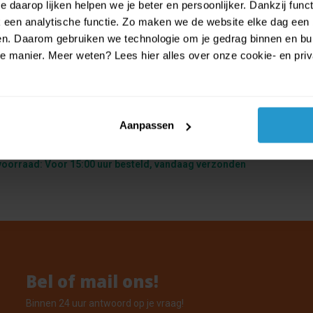
 daarop lijken helpen we je beter en persoonlijker. Dankzij func
een analytische functie. Zo maken we de website elke dag een b
ien. Daarom gebruiken we technologie om je gedrag binnen en bui
manier. Meer weten? Lees hier alles over onze cookie- en privac
Aanpassen
roplate Skull Hood - Skelet masker 
voorraad: Voor 15:00 uur besteld, vandaag verzonden
Bel of mail ons!
Binnen 24 uur antwoord op je vraag!