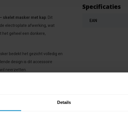
Specificaties
 – skelet masker met kap
. Dit
EAN
e electroplate afwerking, wat
ft het geheel een donkere,
sker bedekt het gezicht volledig en
lende design is dit accessoire
 wil neerzetten.
ct de aandacht trekt.
Details