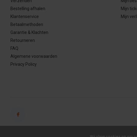
Verzenden
Mijn bes
Bestelling afhalen
Mijn tick
Klantenservice
Mijn verl
Betaalmethoden
Garantie & Klachten
Retourneren
FAQ
Algemene voorwaarden
Privacy Policy
Wij slaan cookies op om o