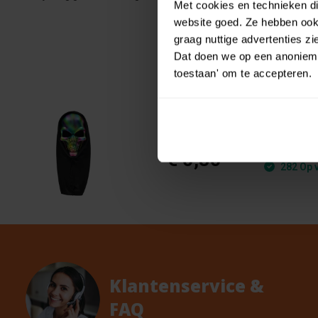
Met cookies en technieken die
website goed. Ze hebben ook 
graag nuttige advertenties z
Dat doen we op een anonieme 
toestaan' om te accepteren.
Elect
€ 0,89
€ 0,80
282 Op 
Klantenservice &
FAQ