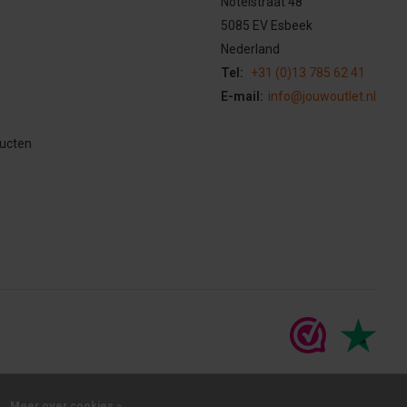
Notelstraat 48
5085 EV Esbeek
Nederland
Tel:
+31 (0)13 785 62 41
E-mail:
info@jouwoutlet.nl
ducten
Meer over cookies »