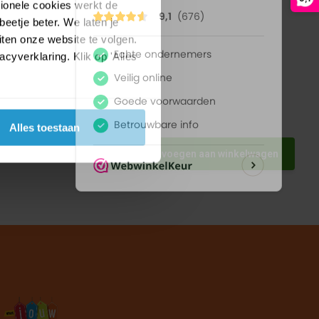
tionele cookies werkt de
eetje beter. We laten je
ten onze website te volgen.
yverklaring. Klik op 'Alles
Alles toestaan
met kap
Toevoegen aan winkelwagen