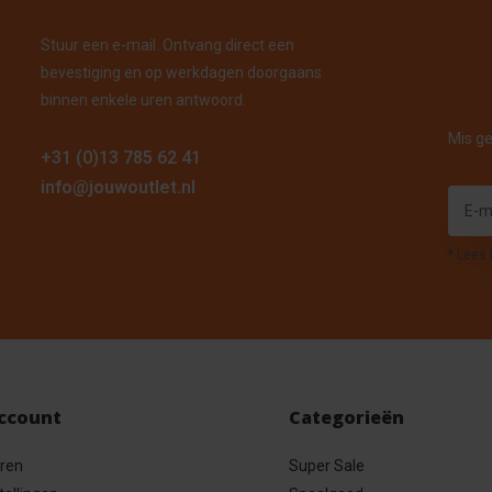
Stuur een e-mail. Ontvang direct een
bevestiging en op werkdagen doorgaans
binnen enkele uren antwoord.
Mis ge
+31 (0)13 785 62 41
info@jouwoutlet.nl
* Lees 
account
Categorieën
eren
Super Sale