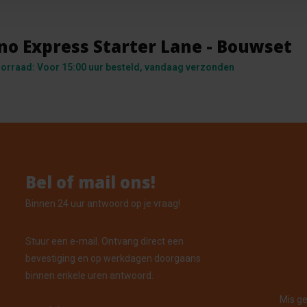
o Express Starter Lane - Bouwset
orraad: Voor 15:00 uur besteld, vandaag verzonden
Bel of mail ons!
Binnen 24 uur antwoord op je vraag!
Stuur een e-mail. Ontvang direct een
bevestiging en op werkdagen doorgaans
binnen enkele uren antwoord.
Mis ge