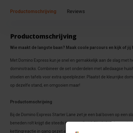
Productomschrijving
Reviews
Productomschrijving
Wie maakt de langste baan? Maak coole parcours en kijk of jij
Met Domino Express kun je snel en gemakkelijk aan de slag met 
dominotracks. Combineer de set onderdelen met alledaagse huis
stoelen en tafels voor extra speelplezier. Plaatst de kleurrijke do
op dezelfe stand, en omgooien maar!
Productomschrijving
Bij de Domino Express Starter Lane zet je een bal boven op een sla
beneden rolt krijgt die steeds meer snelheid. Als de bal de eerst
kettingreactie in gang gezet en valt de ene na de andere domino