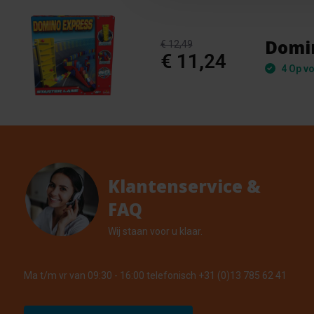
Domin
€ 12,49
€ 11,24
4 Op vo
Klantenservice &
FAQ
Wij staan voor u klaar.
Ma t/m vr van 09:30 - 16:00 telefonisch +31 (0)13 785 62 41