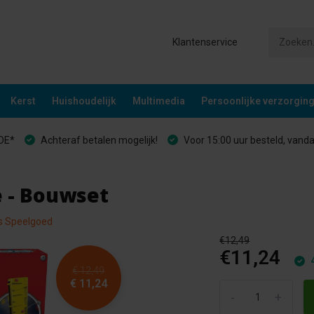
Klantenservice
Kerst
Huishoudelijk
Multimedia
Persoonlijke verzorgin
&DE*
Achteraf betalen mogelijk!
Voor 15:00 uur besteld, vand
e - Bouwset
es Speelgoed
€12,49
€11,24
4
€ 12,49
€ 11,24
-
+