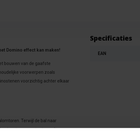
Specificaties
 het Domino effect kan maken!
EAN
het bouwen van de gaafste
houdelijke voorwerpen zoals
minostenen voorzichtig achter elkaar
lomtoren. Terwijl de bal naar
e dominosteen aanstoot, wordt er een
steen om.