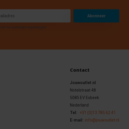
Abonneer
hier de wettelijke beperkingen
Contact
Jouwoutlet.nl
Notelstraat 48
5085 EV Esbeek
Nederland
Tel:
+31 (0)13 785 62 41
E-mail:
info@jouwoutlet.nl