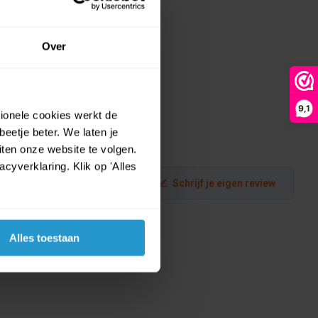
Over
9,1
tionele cookies werkt de
eetje beter. We laten je
ten onze website te volgen.
yverklaring. Klik op 'Alles
Schrijf je eigen review
Alles toestaan