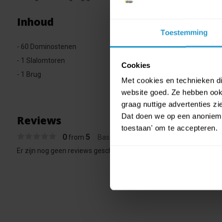
Inhoud
Toestemming
- 60 Dominostenen
- 1 Slalomtoren
Cookies
- 1 Brug
Met cookies en technieken die
website goed. Ze hebben ook 
graag nuttige advertenties z
Dat doen we op een anonieme 
Reviews
toestaan' om te accepteren.
0
5
from
Based on 0 reviews
Er zijn nog geen reviews geschreven over dit product..