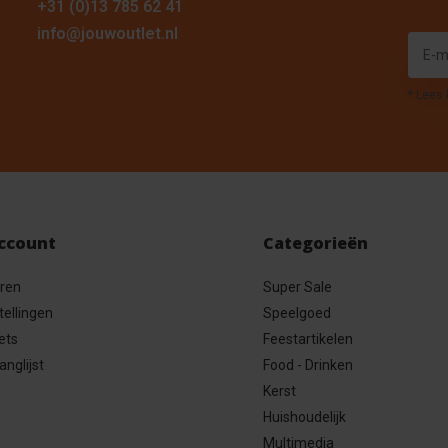
+31 (0)13 785 62 41
info@jouwoutlet.nl
* Lees 
account
Categorieën
eren
Super Sale
tellingen
Speelgoed
ets
Feestartikelen
anglijst
Food - Drinken
Kerst
Huishoudelijk
Multimedia