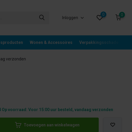
0
0
Inloggen
gsproducten
Wonen & Accessoires
Verpakkingsschade
Div
aag verzonden
 Op voorraad: Voor 15:00 uur besteld, vandaag verzonden
Toevoegen aan winkelwagen