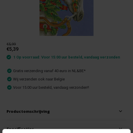
€5,99
€5,39
1 Op voorraad: Voor 15:00 uur besteld, vandaag verzonden
Gratis verzending vanaf 40 euro in NL&BE*
Wij verzenden ook naar Belgie
Voor 15.00 uur besteld, vandaag verzonden!!
Productomschrijving
Specificaties