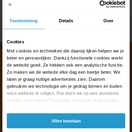
Reviews
Toestemming
Details
Over
Delen
Cookies
Met cookies en technieken die daarop lijken helpen we je
beter en persoonlijker. Dankzij functionele cookies werkt
de website goed. Ze hebben ook een analytische functie.
Klantenservice & FAQ
Zo maken we de website elke dag een beetje beter. We
Wij staan voor u klaar.
laten je graag nuttige advertenties zien. Daarom
gebruiken we technologie om je gedrag binnen en buiten
onze website te volgen. Dat doen we op een anonieme
Ma t/m vr van 09:30 - 16:00 telefonisch
manier. Meer weten? Lees hier alles over onze cookie-
+31 (0)13 785 62 41
en privacyverklaring. Klik op 'Alles toestaan' om te
accepteren.
Naar de klantenservice & FAQ
Alles toestaan
+31 (0)13 785 62 41